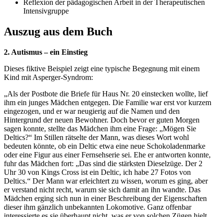
Reflexion der pädagogischen Arbeit in der Therapeutischen
Intensivgruppe
Auszug aus dem Buch
2. Autismus – ein Einstieg
Dieses fiktive Beispiel zeigt eine typische Begegnung mit einem
Kind mit Asperger-Syndrom:
„Als der Postbote die Briefe für Haus Nr. 20 einstecken wollte, lief
ihm ein junges Mädchen entgegen. Die Familie war erst vor kurzem
eingezogen, und er war neugierig auf die Namen und den
Hintergrund der neuen Bewohner. Doch bevor er guten Morgen
sagen konnte, stellte das Mädchen ihm eine Frage: „Mögen Sie
Deltics?“ Im Stillen rätselte der Mann, was dieses Wort wohl
bedeuten könnte, ob ein Deltic etwa eine neue Schokoladenmarke
oder eine Figur aus einer Fernsehserie sei. Ehe er antworten konnte,
fuhr das Mädchen fort: „Das sind die stärksten Dieselzüge. Der 2
Uhr 30 von Kings Cross ist ein Deltic, ich habe 27 Fotos von
Deltics.“ Der Mann war erleichtert zu wissen, worum es ging, aber
er verstand nicht recht, warum sie sich damit an ihn wandte. Das
Mädchen erging sich nun in einer Beschreibung der Eigenschaften
dieser ihm gänzlich unbekannten Lokomotive. Ganz offenbar
interessierte es sie überhaupt nicht, was er von solchen Zügen hielt,