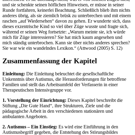
und sie schenkte seinen höflichen Hinweisen, er müsse in seiner
Runde fortfahren, keinerlei Beachtung. Schließlich blieb ihm nichts
anderes übrig, als sie ziemlich brüsk zu unterbrechen und mit einem
raschen „auf Wiedersehen“ davon zu gehen. Er wunderte sich, dass
dieses exzentrische Kind so viel über Züge wusste und fragte sich,
während er seinen Weg fortsetzte: „Warum meinte sie, ich würde
mich für Züge interessieren? Sie hat mich kaum angesehen und
mich ständig unterbrochen. Kann sie über nichts anderes sprechen?
Sie war wie ein wandelndes Lexikon.“ (Attwood (2005) S. 12)
Zusammenfassung der Kapitel
Einleitung:
Die Einleitung beleuchtet die gesellschaftliche
Unkenntnis über Autismus, die Herausforderungen für betroffene
Familien und stellt das Arbeitsumfeld der Verfasserin in einer
Therapeutischen Intensivgruppe vor.
1. Vorstellung der Einrichtung:
Dieses Kapitel beschreibt die
Stiftung „Die Gute Hand“, ihre Strukturen, Ziele und die
pädagogische Arbeit in den verschiedenen stationären und
ambulanten Angeboten.
2. Autismus – Ein Einstieg:
Es wird eine Einführung in den
Autismusbegriff gegeben, die Entstehung des Störungsbildes