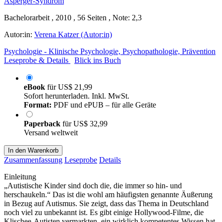
Bachelorarbeit , 2010 , 56 Seiten , Note: 2,3
Autor:in:
Verena Katzer (Autor:in)
Psychologie - Klinische Psychologie, Psychopathologie, Prävention
Leseprobe & Details
Blick ins Buch
eBook
für
US$ 21,99
Sofort herunterladen. Inkl. MwSt.
Format:
PDF und ePUB – für alle Geräte
Paperback
für
US$ 32,99
Versand weltweit
In den Warenkorb
Zusammenfassung
Leseprobe
Details
Einleitung
„Autistische Kinder sind doch die, die immer so hin- und
herschaukeln.“ Das ist die wohl am häufigsten genannte Äußerung
in Bezug auf Autismus. Sie zeigt, dass das Thema in Deutschland
noch viel zu unbekannt ist. Es gibt einige Hollywood-Filme, die
Klischee-Autisten vermarkten, ein wirklich kompetentes Wissen hat