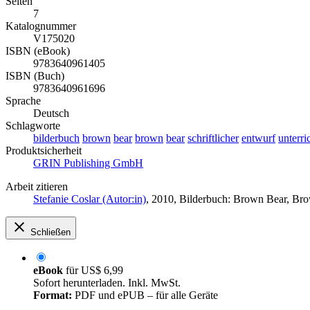
Seiten
7
Katalognummer
V175020
ISBN (eBook)
9783640961405
ISBN (Buch)
9783640961696
Sprache
Deutsch
Schlagworte
bilderbuch
brown
bear
brown
bear
schriftlicher
entwurf
unterri
Produktsicherheit
GRIN Publishing GmbH
Arbeit zitieren
Stefanie Coslar (Autor:in)
, 2010, Bilderbuch: Brown Bear, Br
Schließen
eBook
für
US$ 6,99
Sofort herunterladen. Inkl. MwSt.
Format:
PDF und ePUB – für alle Geräte