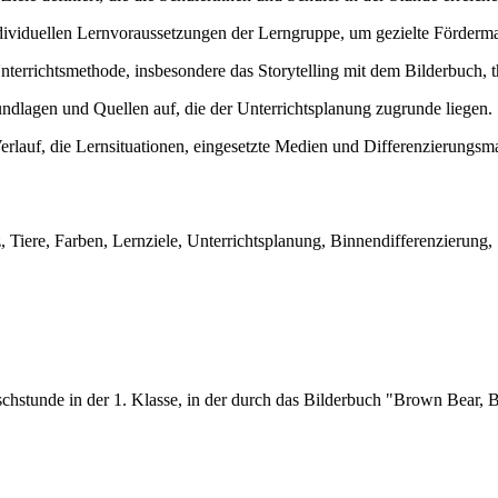
ndividuellen Lernvoraussetzungen der Lerngruppe, um gezielte Förder
terrichtsmethode, insbesondere das Storytelling mit dem Bilderbuch, th
undlagen und Quellen auf, die der Unterrichtsplanung zugrunde liegen.
n Verlauf, die Lernsituationen, eingesetzte Medien und Differenzierungs
z, Tiere, Farben, Lernziele, Unterrichtsplanung, Binnendifferenzierun
lischstunde in der 1. Klasse, in der durch das Bilderbuch "Brown Bear,