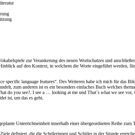
iteratur
erung
tützung
, Vokabelspiele zur Verankerung des neuen Wortschatzes und anschließe
 Hinblick auf den Kontext, in welchem die Worte eingeführt werden, fü
actice specific language features“. Des Weiteren habe ich mich für das
andelt, zum anderen ist es ein besonders einfaches Buch welches thema
What do you see?, I see a … looking at me und That´s what we see vor, 
det ist, um das es geht.
 geplante Unterrichtseinheit innerhalb einer übergeordneten Reihe zum
ele definiert, die die Schülerinnen und Schüler in der Stunde erreiche