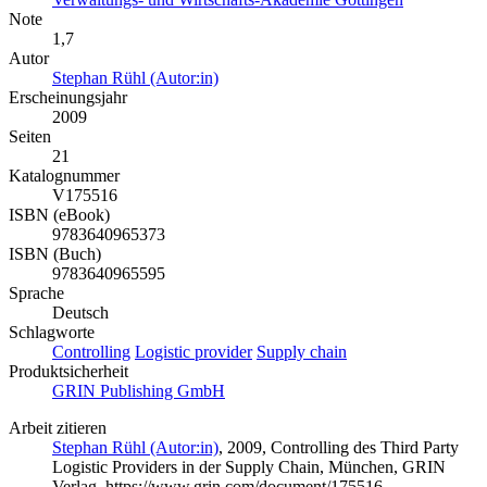
Note
1,7
Autor
Stephan Rühl (Autor:in)
Erscheinungsjahr
2009
Seiten
21
Katalognummer
V175516
ISBN (eBook)
9783640965373
ISBN (Buch)
9783640965595
Sprache
Deutsch
Schlagworte
Controlling
Logistic provider
Supply chain
Produktsicherheit
GRIN Publishing GmbH
Arbeit zitieren
Stephan Rühl (Autor:in)
, 2009, Controlling des Third Party
Logistic Providers in der Supply Chain, München, GRIN
Verlag, https://www.grin.com/document/175516