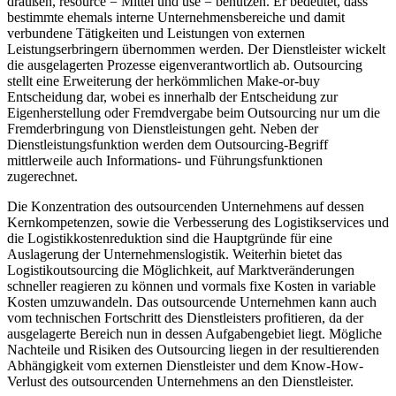
draußen, resource = Mittel und use = benutzen. Er bedeutet, dass
bestimmte ehemals interne Unternehmensbereiche und damit
verbundene Tätigkeiten und Leistungen von externen
Leistungserbringern übernommen werden. Der Dienstleister wickelt
die ausgelagerten Prozesse eigenverantwortlich ab. Outsourcing
stellt eine Erweiterung der herkömmlichen Make-or-buy
Entscheidung dar, wobei es innerhalb der Entscheidung zur
Eigenherstellung oder Fremdvergabe beim Outsourcing nur um die
Fremderbringung von Dienstleistungen geht. Neben der
Dienstleistungsfunktion werden dem Outsourcing-Begriff
mittlerweile auch Informations- und Führungsfunktionen
zugerechnet.
Die Konzentration des outsourcenden Unternehmens auf dessen
Kernkompetenzen, sowie die Verbesserung des Logistikservices und
die Logistikkostenreduktion sind die Hauptgründe für eine
Auslagerung der Unternehmenslogistik. Weiterhin bietet das
Logistikoutsourcing die Möglichkeit, auf Marktveränderungen
schneller reagieren zu können und vormals fixe Kosten in variable
Kosten umzuwandeln. Das outsourcende Unternehmen kann auch
vom technischen Fortschritt des Dienstleisters profitieren, da der
ausgelagerte Bereich nun in dessen Aufgabengebiet liegt. Mögliche
Nachteile und Risiken des Outsourcing liegen in der resultierenden
Abhängigkeit vom externen Dienstleister und dem Know-How-
Verlust des outsourcenden Unternehmens an den Dienstleister.