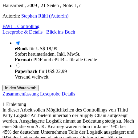
Hausarbeit , 2009 , 21 Seiten , Note: 1,7
Autor:in:
Stephan Rühl (Autor:in)
BWL - Controlling
Leseprobe & Details
Blick ins Buch
eBook
für
US$ 18,99
Sofort herunterladen. Inkl. MwSt.
Format:
PDF und ePUB – für alle Geräte
Paperback
für
US$ 22,99
Versand weltweit
In den Warenkorb
Zusammenfassung
Leseprobe
Details
1 Einleitung
In dieser Arbeit sollen Möglichkeiten des Controllings von Third
Party Logistic An-bietern innerhalb der Supply Chain aufgezeigt
werden. Ausgelagerte Logistik nimmt an Bedeutung stetig zu. Nach
einer Studie von A. K. Kearney waren schon im Jahre 1995 bei
45% der deutschen Unternehmen Teile der Logistik ausgelagert und
94% der Unternehmen planten weiteres Outsourcing . Für die