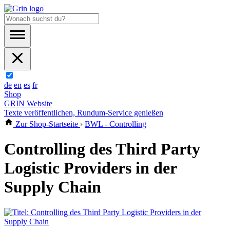
de
en
es
fr
Shop
GRIN Website
Texte veröffentlichen, Rundum-Service genießen
Zur Shop-Startseite
›
BWL - Controlling
Controlling des Third Party
Logistic Providers in der
Supply Chain