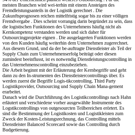
meisten Branchen wird wei-terhin mit einem Ansteigen des
Fremdleistungsanteils in der Logistik gerechnet . Die
Zukunftsprognosen reichen mittelfristig sogar bis zu einer völligen
Fremdvergabe . Dies scheint vorrangig darin begründet zu sein, dass
die logistischen Funktionen des Unternehmens häufig nicht als
Kernkompetenz verstanden werden und sich daher für
Outsourcingprojekte eignen . Die ausgelagerten Funktionen werden
von den Kunden häufig weiterhin dem Unternehmen zugerechnet.
Aus diesem Grund, und da der be-auftragte Dienstleister als Teil der
Supply Chain zum Unternehmenserfolg beiträgt oder diesen
zumindest beeinflusst, ist es notwendig Dienstleistungscontrolling in
das Unternehmenscontrolling einzubeziehen.
Die Arbeit beginnt mit der Erläuterung der Kernbegriffe und geht
dann zu den In-strumenten des Dienstleistercontrollings über. Es
werden zuerst die Begriffe Logis-tikcontrolling, Third Party
Logistikprovider, Outsourcing und Supply Chain Mana-gement
erarbeitet.
Danach wird die Durchführung des Logistikcontrollings nach Hahn
erläutert und verschiedene vorher ausgewählte Instrumente des
Logstikcontrollings von outgesourcten Teilbereichen erörtert. Es
sind die Bestimmung der Logistikosten und Logistikleisten zum
Zweck der Kosten-Leistungsrechnung, das Controlling mittels
Dienstleister Balanced Scorecard sowie das Controlling durch
Budgetierung.