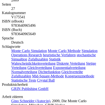
2009
Seiten
27
Katalognummer
V175541
ISBN (eBook)
9783640965496
ISBN (Buch)
9783640965649
Sprache
Deutsch
Schlagworte
Monte Carlo Simulation
Monte Carlo Methode
Simulation
Operations Research
heuristische Verfahren
stochastische
Simualtion
Zufallszahlen
Statistik
Wahrscheinlichkeitsverteilung
Diskrete Verteilung
Stetige
Verteilung
Gleichverteilung
Exponentialverteilung
Normalverteilung
Dichtefunktion
Gleichverteilte
Zufallszahlen
Mid-Square-Methode
Kongruenzmethode
Statistische Tests
Crystal Ball
Produktsicherheit
GRIN Publishing GmbH
Arbeit zitieren
Gino Schneider (Autor:in)
, 2009, Die Monte Carlo