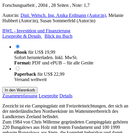
Forschungsarbeit , 2004 , 28 Seiten , Note: 1,7
Autor:in:
Dipl. Wirtsch. Ing. Anika Erdmann (Autor:in)
,
Melanie
Hubbert (Autor:in)
,
Susan Sommerfeld (Autor:in)
BWL - Investition und Finanzierung
Leseprobe & Details
Blick ins Buch
eBook
für
US$ 19,99
Sofort herunterladen. Inkl. MwSt.
Format:
PDF und ePUB – für alle Geräte
Paperback
für
US$ 22,99
Versand weltweit
In den Warenkorb
Zusammenfassung
Leseprobe
Details
Zeezicht ist ein Campingplatz mit Freizeiteinrichtungen, der sich an
der niederländischen Nordseeküste im Wattenmeerbereich des
Landkreises Zeeland befindet.
Zum 1984 von Chris Willemse gegründeten Campingplatz gehören
220 Bungalows aus Holz mit festem Fundament und 100 1999
gebaute Bungalows aus Stein, die komplett beheizbar und damit