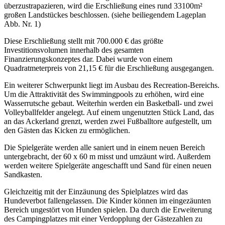
überzustrapazieren, wird die Erschließung eines rund 33100m²
großen Landstückes beschlossen. (siehe beiliegendem Lageplan
Abb. Nr. 1)
Diese Erschließung stellt mit 700.000 € das größte
Investitionsvolumen innerhalb des gesamten
Finanzierungskonzeptes dar. Dabei wurde von einem
Quadratmeterpreis von 21,15 € für die Erschließung ausgegangen.
Ein weiterer Schwerpunkt liegt im Ausbau des Recreation-Bereichs.
Um die Attraktivität des Swimmingpools zu erhöhen, wird eine
Wasserrutsche gebaut. Weiterhin werden ein Basketball- und zwei
Volleyballfelder angelegt. Auf einem ungenutzten Stück Land, das
an das Ackerland grenzt, werden zwei Fußballtore aufgestellt, um
den Gästen das Kicken zu ermöglichen.
Die Spielgeräte werden alle saniert und in einem neuen Bereich
untergebracht, der 60 x 60 m misst und umzäunt wird. Außerdem
werden weitere Spielgeräte angeschafft und Sand für einen neuen
Sandkasten.
Gleichzeitig mit der Einzäunung des Spielplatzes wird das
Hundeverbot fallengelassen. Die Kinder können im eingezäunten
Bereich ungestört von Hunden spielen. Da durch die Erweiterung
des Campingplatzes mit einer Verdopplung der Gästezahlen zu