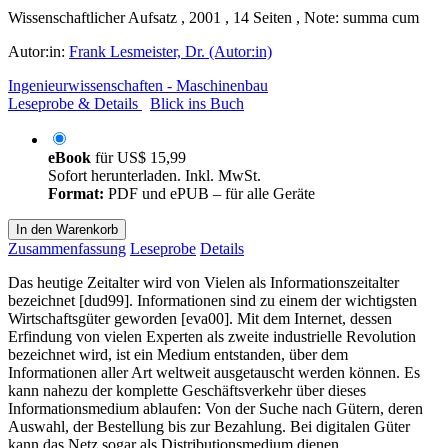
Wissenschaftlicher Aufsatz , 2001 , 14 Seiten , Note: summa cum
Autor:in:
Frank Lesmeister, Dr. (Autor:in)
Ingenieurwissenschaften - Maschinenbau
Leseprobe & Details
Blick ins Buch
eBook
für
US$ 15,99
Sofort herunterladen. Inkl. MwSt.
Format:
PDF und ePUB – für alle Geräte
In den Warenkorb
Zusammenfassung
Leseprobe
Details
Das heutige Zeitalter wird von Vielen als Informationszeitalter
bezeichnet [dud99]. Informationen sind zu einem der wichtigsten
Wirtschaftsgüter geworden [eva00]. Mit dem Internet, dessen
Erfindung von vielen Experten als zweite industrielle Revolution
bezeichnet wird, ist ein Medium entstanden, über dem
Informationen aller Art weltweit ausgetauscht werden können. Es
kann nahezu der komplette Geschäftsverkehr über dieses
Informationsmedium ablaufen: Von der Suche nach Gütern, deren
Auswahl, der Bestellung bis zur Bezahlung. Bei digitalen Güter
kann das Netz sogar als Distributionsmedium dienen.