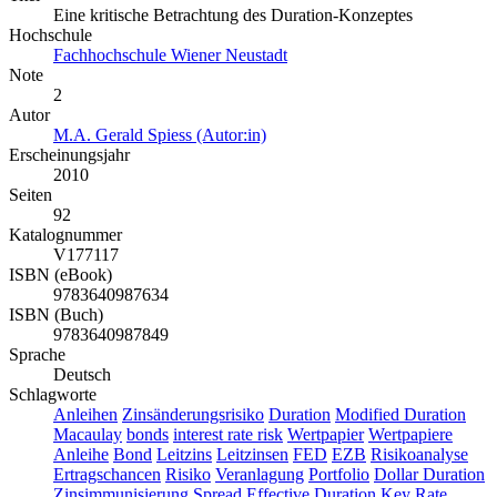
Eine kritische Betrachtung des Duration-Konzeptes
Hochschule
Fachhochschule Wiener Neustadt
Note
2
Autor
M.A. Gerald Spiess (Autor:in)
Erscheinungsjahr
2010
Seiten
92
Katalognummer
V177117
ISBN (eBook)
9783640987634
ISBN (Buch)
9783640987849
Sprache
Deutsch
Schlagworte
Anleihen
Zinsänderungsrisiko
Duration
Modified Duration
Macaulay
bonds
interest rate risk
Wertpapier
Wertpapiere
Anleihe
Bond
Leitzins
Leitzinsen
FED
EZB
Risikoanalyse
Ertragschancen
Risiko
Veranlagung
Portfolio
Dollar Duration
Zinsimmunisierung
Spread
Effective Duration
Key Rate