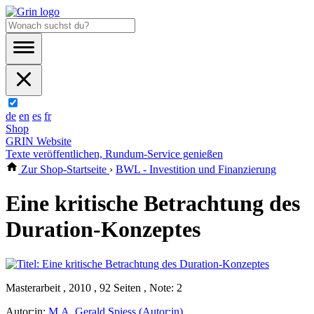
de
en
es
fr
Shop
GRIN Website
Texte veröffentlichen, Rundum-Service genießen
Zur Shop-Startseite
›
BWL - Investition und Finanzierung
Eine kritische Betrachtung des
Duration-Konzeptes
Masterarbeit , 2010 , 92 Seiten , Note: 2
Autor:in:
M.A. Gerald Spiess (Autor:in)