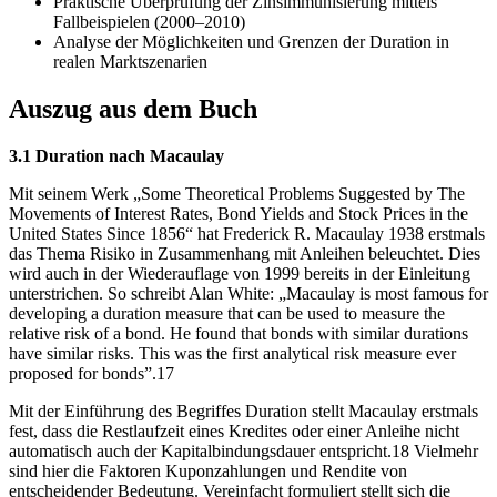
Praktische Überprüfung der Zinsimmunisierung mittels
Fallbeispielen (2000–2010)
Analyse der Möglichkeiten und Grenzen der Duration in
realen Marktszenarien
Auszug aus dem Buch
3.1 Duration nach Macaulay
Mit seinem Werk „Some Theoretical Problems Suggested by The
Movements of Interest Rates, Bond Yields and Stock Prices in the
United States Since 1856“ hat Frederick R. Macaulay 1938 erstmals
das Thema Risiko in Zusammenhang mit Anleihen beleuchtet. Dies
wird auch in der Wiederauflage von 1999 bereits in der Einleitung
unterstrichen. So schreibt Alan White: „Macaulay is most famous for
developing a duration measure that can be used to measure the
relative risk of a bond. He found that bonds with similar durations
have similar risks. This was the first analytical risk measure ever
proposed for bonds”.17
Mit der Einführung des Begriffes Duration stellt Macaulay erstmals
fest, dass die Restlaufzeit eines Kredites oder einer Anleihe nicht
automatisch auch der Kapitalbindungsdauer entspricht.18 Vielmehr
sind hier die Faktoren Kuponzahlungen und Rendite von
entscheidender Bedeutung. Vereinfacht formuliert stellt sich die