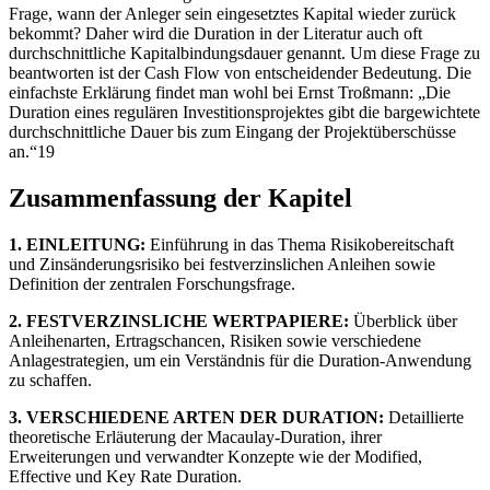
Frage, wann der Anleger sein eingesetztes Kapital wieder zurück
bekommt? Daher wird die Duration in der Literatur auch oft
durchschnittliche Kapitalbindungsdauer genannt. Um diese Frage zu
beantworten ist der Cash Flow von entscheidender Bedeutung. Die
einfachste Erklärung findet man wohl bei Ernst Troßmann: „Die
Duration eines regulären Investitionsprojektes gibt die bargewichtete
durchschnittliche Dauer bis zum Eingang der Projektüberschüsse
an.“19
Zusammenfassung der Kapitel
1. EINLEITUNG:
Einführung in das Thema Risikobereitschaft
und Zinsänderungsrisiko bei festverzinslichen Anleihen sowie
Definition der zentralen Forschungsfrage.
2. FESTVERZINSLICHE WERTPAPIERE:
Überblick über
Anleihenarten, Ertragschancen, Risiken sowie verschiedene
Anlagestrategien, um ein Verständnis für die Duration-Anwendung
zu schaffen.
3. VERSCHIEDENE ARTEN DER DURATION:
Detaillierte
theoretische Erläuterung der Macaulay-Duration, ihrer
Erweiterungen und verwandter Konzepte wie der Modified,
Effective und Key Rate Duration.