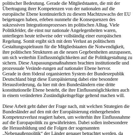
politischer Bedeutung. Gerade die Mitgliedstaaten, die mit der
Übertragung ihrer Kompetenzen von der nationalen auf die
europäische Ebene kontinuierlich zu diesem Machtzuwachs der EU
beigetragen haben, erleben nunmehr die Konsequenzen des
sukzessiven Integrationsprozesses im politischen Alltag. Viele
Politikfelder, die einst nur nationale Angelegenheiten waren,
unterliegen heute teilweise oder vollständig einer europäischen
Regelung. Somit ergibt sich mit dem Verlust an politischem
Gestaltungsspielraum für die Mitgliedstaaten die Notwendigkeit,
ihre politischen Strukturen an die neuen Gegebenheiten anzupassen,
um sich weiterhin Einflussmöglichkeiten auf die Politikgestaltung zu
sichern. Diese Anpassungsmaßnahmen brachten institutionelle und
prozessuale Verände-rungen auf nationaler Ebene hervor.
Gerade in dem föderal organisierten System der Bundesrepublik
Deutschland birgt diese Europäisierung dabei eine besondere
Herausforderung, da hier mit den Bundesländern eine dritte
konstitutionelle Ebene besteht, die ihre Einflussmöglichkeiten auch
in einem veränderten Zuständigkeitsgefüge geltend machen will.
Diese Arbeit geht daher der Frage nach, mit welchen Strategien die
Bundesländer auf den mit der Europäisierung einhergehenden
Kompetenzverlust reagiert haben, um weiterhin ihre Einflussnahme
auf die Europapolitik zu gewährleisten. Dabei sollen insbesondere
die Herausbildung und die Folgen der sogenannten
„Nebenaußenpolitik“ der Länder genauer betrachtet werden, da