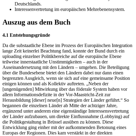
Deutschlands.
Interessenvertretung im europäischen Mehrebenensystem.
Auszug aus dem Buch
4.1 Entstehungsgründe
Da die substaatliche Ebene im Prozess der Europäischen Integration
lange Zeit keinerlei Beachtung fand, konnte der Bund durch ein
uploading einzelner Politikbereiche auf die europäische Ebene
teilweise innerstaatliche Unstimmigkeiten – auch in der
Auseinandersetzung mit den Ländern – umgehen. Die Beteiligung
über die Bundesebene bietet den Ländern dabei nur dann einen
begrenzten Ausgleich, wenn sie sich auf eine gemeinsame Position
einigen können und als Kollektiv auftreten. „Neben der
[ungenügenden] Mitwirkung über das föderale System haben vor
allem Informationsdefizite in der Vor-Maastricht-Zeit zur
Herausbildung [dieser] neue[n] Strategien der Länder geführt.“ So
begannen die einzelnen Länder ab Mitte der achtziger Jahre,
ergänzend unter anderem eine eigenständige Interessensvertretung
der Länder aufzubauen, um direkte Einflussnahme (Lobbying) auf
die Politikgestaltung in Brüssel ausüben zu können. Diese
Entwicklung ging einher mit der aufkommenden Betonung eines
Europas der Regionen. Dies kam verstärkt in der direkten