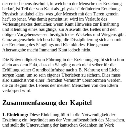
der erste Lebensabschnitt, in welchem der Mensche der Erziehung
bedarf, ist Teil der von Kant als „physisch“ definierten Erziehung.
Physisch ist dabei alles, was „der Mensch mit den Tieren gemein
hat“, so jener. Was damit gemeint ist, wird im Verlaufe des
Vorlesungstextes deutlicher, wenn Kant Hinweise zur Ernährung
und Kleidung eines Säuglings, zur Auswahl des Bettes und den
nötigen Vorgehensweisen bezüglich des Wickelns und Wiegens gibt.
Ganz augenscheinlich beschäftigt die Disziplinierung sich also mit
der Erziehung des Säuglings und Kleinkindes. Eine genaue
Altersangabe macht Immanuel Kant jedoch nicht.
Die Notwendigkeit von Führung in der Erziehung ergibt sich schon
allein aus dem Fakt, dass ein Säugling noch nicht selber für die
Erfüllung seiner Grundbedürfnisse nach z.B. Nahrung und Liebe
sorgen kann, um so sein eigenes Überleben zu sichern. Dies muss
also zunächst von einer „fremden Vernunft“ übernommen werden,
die zu Beginn des Lebens der meisten Menschen von den Eltern
verkörpert wird.
Zusammenfassung der Kapitel
1. Einleitung:
Diese Einleitung führt in die Notwendigkeit der
Erziehung ein, begründet aus der Vernunftbegabtheit des Menschen,
und stellt die Untersuchung der kantschen Gedanken im Werk