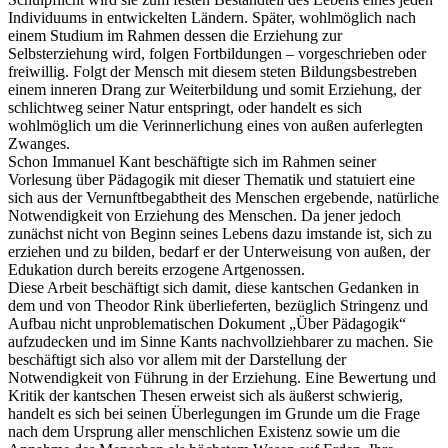
Individuums in entwickelten Ländern. Später, wohlmöglich nach
einem Studium im Rahmen dessen die Erziehung zur
Selbsterziehung wird, folgen Fortbildungen – vorgeschrieben oder
freiwillig. Folgt der Mensch mit diesem steten Bildungsbestreben
einem inneren Drang zur Weiterbildung und somit Erziehung, der
schlichtweg seiner Natur entspringt, oder handelt es sich
wohlmöglich um die Verinnerlichung eines von außen auferlegten
Zwanges.
Schon Immanuel Kant beschäftigte sich im Rahmen seiner
Vorlesung über Pädagogik mit dieser Thematik und statuiert eine
sich aus der Vernunftbegabtheit des Menschen ergebende, natürliche
Notwendigkeit von Erziehung des Menschen. Da jener jedoch
zunächst nicht von Beginn seines Lebens dazu imstande ist, sich zu
erziehen und zu bilden, bedarf er der Unterweisung von außen, der
Edukation durch bereits erzogene Artgenossen.
Diese Arbeit beschäftigt sich damit, diese kantschen Gedanken in
dem und von Theodor Rink überlieferten, bezüglich Stringenz und
Aufbau nicht unproblematischen Dokument „Über Pädagogik“
aufzudecken und im Sinne Kants nachvollziehbarer zu machen. Sie
beschäftigt sich also vor allem mit der Darstellung der
Notwendigkeit von Führung in der Erziehung. Eine Bewertung und
Kritik der kantschen Thesen erweist sich als äußerst schwierig,
handelt es sich bei seinen Überlegungen im Grunde um die Frage
nach dem Ursprung aller menschlichen Existenz sowie um die