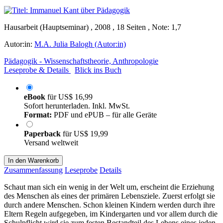
Hausarbeit (Hauptseminar) , 2008 , 18 Seiten , Note: 1,7
Autor:in:
M.A. Julia Balogh (Autor:in)
Pädagogik - Wissenschaftstheorie, Anthropologie
Leseprobe & Details
Blick ins Buch
eBook
für
US$ 16,99
Sofort herunterladen. Inkl. MwSt.
Format:
PDF und ePUB – für alle Geräte
Paperback
für
US$ 19,99
Versand weltweit
In den Warenkorb
Zusammenfassung
Leseprobe
Details
Schaut man sich ein wenig in der Welt um, erscheint die Erziehung
des Menschen als eines der primären Lebensziele. Zuerst erfolgt sie
durch andere Menschen. Schon kleinen Kindern werden durch ihre
Eltern Regeln aufgegeben, im Kindergarten und vor allem durch die
Schulpflicht wird sie zum festen Bestandteil des Lebens eines jeden