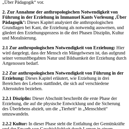
„Über Pädagogik“ vor.
2. Zur Annahme der anthropologischen Notwendigkeit von
Führung in der Erziehung in Immanuel Kants Vorlesung ‚Über
Pädagogik’:
Dieses Kapitel analysiert die anthropologischen
Grundlagen bei Kant, die Erziehung als notwendig ausweisen, und
gliedert den Erziehungsprozess in die drei Phasen Disziplin, Kultur
und Moralisierung.
2.1 Zur anthropologischen Notwendigkeit von Erziehung:
Hier
wird dargelegt, dass der Mensch ein Mängelwesen ist, das aufgrund
seiner vernunftbegabten Natur und Bildsamkeit der Erziehung durch
Artgenossen bedarf.
2.2 Zur anthropologischen Notwendigkeit von Führung in der
Erziehung:
Dieses Kapitel erläutert, wie Erziehung in drei
Bereichen des Lebens stattfindet, die sich auf verschiedene
Altersstufen beziehen.
2.2.1 Disziplin:
Dieser Abschnitt beschreibt die erste Phase der
Erziehung, die auf die physische Entwicklung und die Sicherung
des Überlebens abzielt, um die „Tierheit“ in „Menschheit“
umzuwandeln.
2.2.2 Kultur:
In dieser Phase steht die Entfaltung der Gemütskräfte
und der Erwerb von Geschicklichkeit durch Lernen in einem