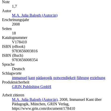
Note
1,7
Autor
M.A. Julia Balogh (Autor:in)
Erscheinungsjahr
2008
Seiten
18
Katalognummer
V178410
ISBN (eBook)
9783656003816
ISBN (Buch)
9783656008354
Sprache
Deutsch
Schlagworte
immanuel
kant
pädagogik
notwendigkeit
führung
erziehung
Produktsicherheit
GRIN Publishing GmbH
Arbeit zitieren
M.A. Julia Balogh (Autor:in)
, 2008, Immanuel Kant über
Pädagogik, München, GRIN Verlag,
https://www.grin.com/document/178410