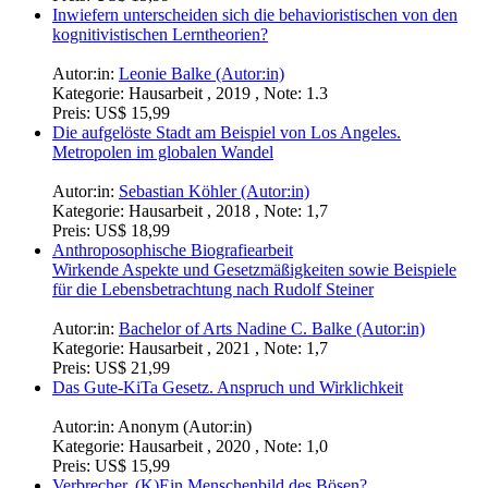
Inwiefern unterscheiden sich die behavioristischen von den
kognitivistischen Lerntheorien?
Autor:in:
Leonie Balke (Autor:in)
Kategorie:
Hausarbeit , 2019 , Note: 1.3
Preis:
US$ 15,99
Die aufgelöste Stadt am Beispiel von Los Angeles.
Metropolen im globalen Wandel
Autor:in:
Sebastian Köhler (Autor:in)
Kategorie:
Hausarbeit , 2018 , Note: 1,7
Preis:
US$ 18,99
Anthroposophische Biografiearbeit
Wirkende Aspekte und Gesetzmäßigkeiten sowie Beispiele
für die Lebensbetrachtung nach Rudolf Steiner
Autor:in:
Bachelor of Arts Nadine C. Balke (Autor:in)
Kategorie:
Hausarbeit , 2021 , Note: 1,7
Preis:
US$ 21,99
Das Gute-KiTa Gesetz. Anspruch und Wirklichkeit
Autor:in:
Anonym (Autor:in)
Kategorie:
Hausarbeit , 2020 , Note: 1,0
Preis:
US$ 15,99
Verbrecher. (K)Ein Menschenbild des Bösen?