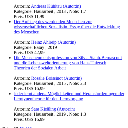
Autor:in:
Andreas Kühltau (Autor:in)
Kategorie:
Hausarbeit , 2013 , Note: 1,7
Preis:
US$ 11,99
Der Aufstieg des werdenden Menschen zur
wissenschaftlichen Sozialistin. Essay über die Entwicklung
des Menschen
Autor:in:
Heinz Ahlreip (Autor:in)
Kategorie:
Essay , 2019
Preis:
US$ 42,99
Die Menschenrechtsprofession von Silvia Staub-Bernasconi
und die Lebensweltorientierung von Hans Thiersch
Theorien der Sozialen Arbeit
Autor:in:
Rosalie Boissinot (Autor:in)
Kategorie:
Hausarbeit , 2015 , Note: 2,3
Preis:
US$ 16,99
Jeder lernt anders. Möglichkeiten und Herausforderungen der
Lerntypentheorie für den Lernvorgang
Autor:in:
Sara Kießling (Autor:in)
Kategorie:
Hausarbeit , 2019 , Note: 1,3
Preis:
US$ 16,99