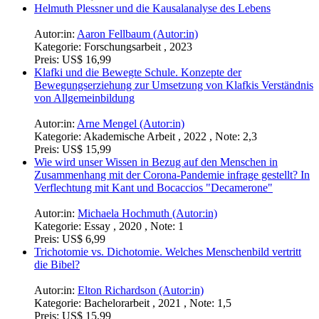
Helmuth Plessner und die Kausalanalyse des Lebens
Autor:in:
Aaron Fellbaum (Autor:in)
Kategorie:
Forschungsarbeit , 2023
Preis:
US$ 16,99
Klafki und die Bewegte Schule. Konzepte der
Bewegungserziehung zur Umsetzung von Klafkis Verständnis
von Allgemeinbildung
Autor:in:
Arne Mengel (Autor:in)
Kategorie:
Akademische Arbeit , 2022 , Note: 2,3
Preis:
US$ 15,99
Wie wird unser Wissen in Bezug auf den Menschen in
Zusammenhang mit der Corona-Pandemie infrage gestellt? In
Verflechtung mit Kant und Bocaccios "Decamerone"
Autor:in:
Michaela Hochmuth (Autor:in)
Kategorie:
Essay , 2020 , Note: 1
Preis:
US$ 6,99
Trichotomie vs. Dichotomie. Welches Menschenbild vertritt
die Bibel?
Autor:in:
Elton Richardson (Autor:in)
Kategorie:
Bachelorarbeit , 2021 , Note: 1,5
Preis:
US$ 15,99