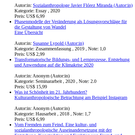
Autor:in:
Sozialanthropologe Javier Flórez Miranda (Autor:in)
Kategorie:
Essay , 2020
Preis:
US$ 6,99
Phasenmodelle der Veränderung als Lösungsvorschläge für
die Gestaltung von Wandel
Eine Übersicht
Autor:in:
Susanne Lypold (Autor:in)
Kategorie:
Zusammenfassung , 2019 , Note: 1,0
Preis:
US$ 2,99
Transformatorische Bildungs- und Lernprozesse. Entstehung
und Anwendung auf die Klimakrise 2020
Autor:in:
Anonym (Autor:in)
Kategorie:
Seminararbeit , 2020 , Note: 2.0
Preis:
US$ 15,99
Was ist Schönheit im 21. Jahrhundert?
Kulturanthropologische Betrachtung am Beispiel Instagram
Autor:in:
Anonym (Autor:in)
Kategorie:
Hausarbeit , 2018 , Note: 1,7
Preis:
US$ 6,99
Vom Fremden zum Feind. Eine kultur- und
sozialanthropologische Auseinandersetzung mit der