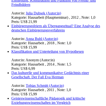
Entstehung, Konstruktion und Funktion von Fremd- und
Feindbildern
Autor:in:
Julia Dubsek (Autor:in)
Kategorie:
Hausarbeit (Hauptseminar) , 2012 , Note: 1,0
Preis:
US$ 21,99
Einbürgerungsfeiern als Übergangsritual? Eine Analyse des
deutschen Einbürgerungsverfahrens
Autor:in:
Anna Buhl (Autor:in)
Kategorie:
Hausarbeit , 2018 , Note: 1,0
Preis:
US$ 15,99
Klassifikation und Unterteilung von Hypothesen
Autor:in:
Anonym (Autor:in)
Kategorie:
Hausarbeit , 2014 , Note: 1,5
Preis:
US$ 6,99
Das kulturelle und kommunikative Gedächtnis einer
Gesellschaft. Der Fall Eva Herman
Autor:in:
Tobias Schmitt (Autor:in)
Kategorie:
Hausarbeit , 2011 , Note: 1,0
Preis:
US$ 15,99
Geisteswissenschaftliche Pädagogik und kritische
Erziehungswissenschaften im Vergleich