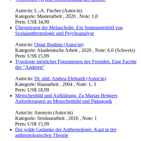
Autor:in:
L.-A. Fischer (Autor:in)
Kategorie:
Masterarbeit , 2020 , Note: 1,0
Preis:
US$ 34,99
Übersetzung der Melancholie. Ein Spannungsfeld von
Sozialanthropologie und Psychoanalyse
Autor:in:
Omar Ibrahim (Autor:in)
Kategorie:
Akademische Arbeit , 2020 , Note: 6.0 (Schweiz)
Preis:
US$ 15,99
Typologie möglicher Figurationen des Fremden. Eine Facette
des "Anderen"
Autor:in:
Dr. phil. Andrea Ehrhardt (Autor:in)
Kategorie:
Hausarbeit , 2004 , Note: 1, 3
Preis:
US$ 18,99
Menschenbild und Aufklärung. Zu Marian Heitgers
Anforderungen an Menschenbild und Pädagogik
Autor:in:
Anonym (Autor:in)
Kategorie:
Seminararbeit , 2016 , Note: 1
Preis:
US$ 15,99
Der wilde Gedanke der Anthropologie. Kant in der
anthropologischen Theorie