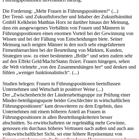
Die Forderung: „Mehr Frauen in Führungspositionen!“ (...)
Der Trend- und Zukunftsforscher und Inhaber der Zukunftsinstitut
GmbH Kelkheim Matthias Horx ist darüber hinaus der Meinung,
dass ein ausgewogenes Verhältnis von Frauen und Männern in
Führungspositionen einen enormen Vorteil bei der Gewinnung von
Wissen und bei der Fällung von Entscheidungen biete. Seiner
Meinung nach neigten Männer in den noch sehr eingefahrenen
Firmenhierarchien bei der Beurteilung von Märkten, Kunden,
Strategien usw. zu einer bestimmten „Brille“ und seien zudem sehr
auf den Effekt Geld/Macht/Status fixiert. Frauen hingegen, sehen
die Welt vielmehr „von den Zusammenhängen her“ und denken und
fühlen „weniger funktionalistisch“. (...)
Studien belegen: Frauen in Führungspositionen beeinflussen
Unternehmen und Wirtschaft in positiver Weise (...)
Der „Zwischenbericht der Länderarbeitsgruppe zur Prüfung einer
Minder-beteiligungsquote beider Geschlechter in wirtschaftlichen
Führungspositionen“ kam desweiteren zu dem Ergebnis, dass
Unternehmen mit einem höheren Anteil an Frauen in
Führungspositionen in allen Beurteilungskriterien besser
abschnitten. So erwirtschafteten sie regelmäßig mehr Gewinne,
genossen ein durchaus höheres Vertrauen nach außen und auch aus
volkswirtschaftlicher Sicht, sei eine höhere Repräsentanz von