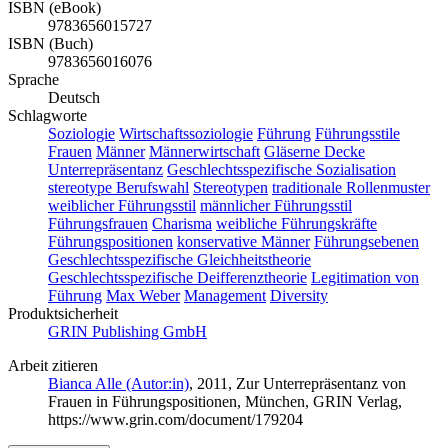
ISBN (eBook)
9783656015727
ISBN (Buch)
9783656016076
Sprache
Deutsch
Schlagworte
Soziologie
Wirtschaftssoziologie
Führung
Führungsstile
Frauen
Männer
Männerwirtschaft
Gläserne Decke
Unterrepräsentanz
Geschlechtsspezifische Sozialisation
stereotype Berufswahl
Stereotypen
traditionale Rollenmuster
weiblicher Führungsstil
männlicher Führungsstil
Führungsfrauen
Charisma
weibliche Führungskräfte
Führungspositionen
konservative Männer
Führungsebenen
Geschlechtsspezifische Gleichheitstheorie
Geschlechtsspezifische Deifferenztheorie
Legitimation von
Führung
Max Weber
Management
Diversity
Produktsicherheit
GRIN Publishing GmbH
Arbeit zitieren
Bianca Alle (Autor:in)
, 2011, Zur Unterrepräsentanz von
Frauen in Führungspositionen, München, GRIN Verlag,
https://www.grin.com/document/179204