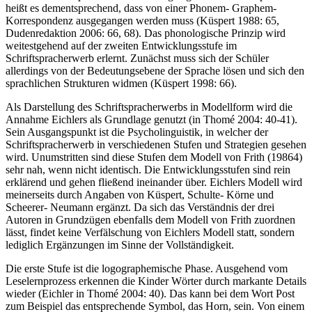
heißt es dementsprechend, dass von einer Phonem- Graphem-
Korrespondenz ausgegangen werden muss (Küspert 1988: 65,
Dudenredaktion 2006: 66, 68). Das phonologische Prinzip wird
weitestgehend auf der zweiten Entwicklungsstufe im
Schriftspracherwerb erlernt. Zunächst muss sich der Schüler
allerdings von der Bedeutungsebene der Sprache lösen und sich den
sprachlichen Strukturen widmen (Küspert 1998: 66).
Als Darstellung des Schriftspracherwerbs in Modellform wird die
Annahme Eichlers als Grundlage genutzt (in Thomé 2004: 40-41).
Sein Ausgangspunkt ist die Psycholinguistik, in welcher der
Schriftspracherwerb in verschiedenen Stufen und Strategien gesehen
wird. Unumstritten sind diese Stufen dem Modell von Frith (19864)
sehr nah, wenn nicht identisch. Die Entwicklungsstufen sind rein
erklärend und gehen fließend ineinander über. Eichlers Modell wird
meinerseits durch Angaben von Küspert, Schulte- Körne und
Scheerer- Neumann ergänzt. Da sich das Verständnis der drei
Autoren in Grundzügen ebenfalls dem Modell von Frith zuordnen
lässt, findet keine Verfälschung von Eichlers Modell statt, sondern
lediglich Ergänzungen im Sinne der Vollständigkeit.
Die erste Stufe ist die logographemische Phase. Ausgehend vom
Leselernprozess erkennen die Kinder Wörter durch markante Details
wieder (Eichler in Thomé 2004: 40). Das kann bei dem Wort Post
zum Beispiel das entsprechende Symbol, das Horn, sein. Von einem