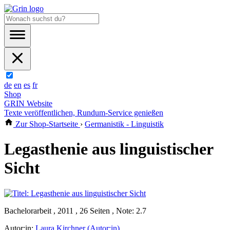
de
en
es
fr
Shop
GRIN Website
Texte veröffentlichen, Rundum-Service genießen
Zur Shop-Startseite
›
Germanistik - Linguistik
Legasthenie aus linguistischer
Sicht
Bachelorarbeit , 2011 , 26 Seiten , Note: 2.7
Autor:in:
Laura Kirchner (Autor:in)