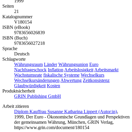
1999
Seiten
21
Katalognummer
V180154
ISBN (eBook)
9783656026839
ISBN (Buch)
9783656027218
Sprache
Deutsch
Schlagworte
Währungsraum
Länder
Währungsunion
Euro
Nachfrageschock
Inflation
Arbeitslosigkeit
Arbeitsmarkt
Wachstumsrate
fiskalische Systeme
Wechselkurs
Wechselkursänderungen
Abwertung
Zeitkonsistenz
Glaubwürdigkeit
Kosten
Produktsicherheit
GRIN Publishing GmbH
Arbeit zitieren
Diplom Kauffrau Susanne Katharina Lippert (Autor:in)
,
1999, Der Euro - Ökonomische Grundlagen und Perspektiven
der gemeinsamen Währung, München, GRIN Verlag,
https://www.grin.com/document/180154