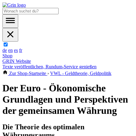
de
en
es
fr
Shop
GRIN Website
Texte veröffentlichen, Rundum-Service genießen
Zur Shop-Startseite
›
VWL - Geldtheorie, Geldpolitik
Der Euro - Ökonomische
Grundlagen und Perspektiven
der gemeinsamen Währung
Die Theorie des optimalen
Währungsraums