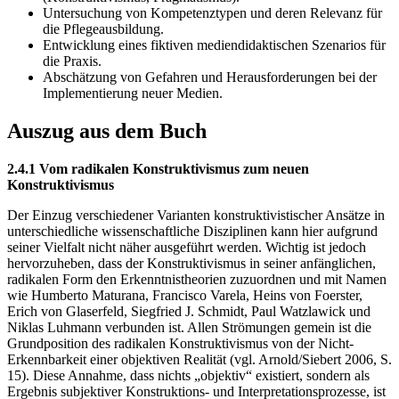
Untersuchung von Kompetenztypen und deren Relevanz für
die Pflegeausbildung.
Entwicklung eines fiktiven mediendidaktischen Szenarios für
die Praxis.
Abschätzung von Gefahren und Herausforderungen bei der
Implementierung neuer Medien.
Auszug aus dem Buch
2.4.1 Vom radikalen Konstruktivismus zum neuen
Konstruktivismus
Der Einzug verschiedener Varianten konstruktivistischer Ansätze in
unterschiedliche wissenschaftliche Disziplinen kann hier aufgrund
seiner Vielfalt nicht näher ausgeführt werden. Wichtig ist jedoch
hervorzuheben, dass der Konstruktivismus in seiner anfänglichen,
radikalen Form den Erkenntnistheorien zuzuordnen und mit Namen
wie Humberto Maturana, Francisco Varela, Heins von Foerster,
Erich von Glaserfeld, Siegfried J. Schmidt, Paul Watzlawick und
Niklas Luhmann verbunden ist. Allen Strömungen gemein ist die
Grundposition des radikalen Konstruktivismus von der Nicht-
Erkennbarkeit einer objektiven Realität (vgl. Arnold/Siebert 2006, S.
15). Diese Annahme, dass nichts „objektiv“ existiert, sondern als
Ergebnis subjektiver Konstruktions- und Interpretationsprozesse, ist