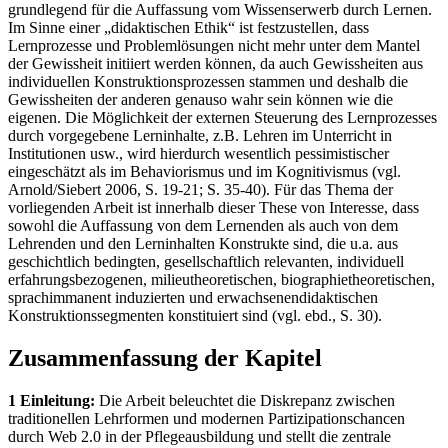
grundlegend für die Auffassung vom Wissenserwerb durch Lernen.
Im Sinne einer „didaktischen Ethik“ ist festzustellen, dass
Lernprozesse und Problemlösungen nicht mehr unter dem Mantel
der Gewissheit initiiert werden können, da auch Gewissheiten aus
individuellen Konstruktionsprozessen stammen und deshalb die
Gewissheiten der anderen genauso wahr sein können wie die
eigenen. Die Möglichkeit der externen Steuerung des Lernprozesses
durch vorgegebene Lerninhalte, z.B. Lehren im Unterricht in
Institutionen usw., wird hierdurch wesentlich pessimistischer
eingeschätzt als im Behaviorismus und im Kognitivismus (vgl.
Arnold/Siebert 2006, S. 19-21; S. 35-40). Für das Thema der
vorliegenden Arbeit ist innerhalb dieser These von Interesse, dass
sowohl die Auffassung von dem Lernenden als auch von dem
Lehrenden und den Lerninhalten Konstrukte sind, die u.a. aus
geschichtlich bedingten, gesellschaftlich relevanten, individuell
erfahrungsbezogenen, milieutheoretischen, biographietheoretischen,
sprachimmanent induzierten und erwachsenendidaktischen
Konstruktionssegmenten konstituiert sind (vgl. ebd., S. 30).
Zusammenfassung der Kapitel
1 Einleitung:
Die Arbeit beleuchtet die Diskrepanz zwischen
traditionellen Lehrformen und modernen Partizipationschancen
durch Web 2.0 in der Pflegeausbildung und stellt die zentrale