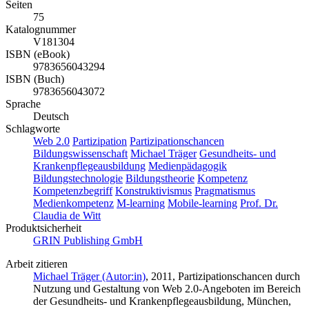
Seiten
75
Katalognummer
V181304
ISBN (eBook)
9783656043294
ISBN (Buch)
9783656043072
Sprache
Deutsch
Schlagworte
Web 2.0
Partizipation
Partizipationschancen
Bildungswissenschaft
Michael Träger
Gesundheits- und
Krankenpflegeausbildung
Medienpädagogik
Bildungstechnologie
Bildungstheorie
Kompetenz
Kompetenzbegriff
Konstruktivismus
Pragmatismus
Medienkompetenz
M-learning
Mobile-learning
Prof. Dr.
Claudia de Witt
Produktsicherheit
GRIN Publishing GmbH
Arbeit zitieren
Michael Träger (Autor:in)
, 2011, Partizipationschancen durch
Nutzung und Gestaltung von Web 2.0-Angeboten im Bereich
der Gesundheits- und Krankenpflegeausbildung, München,