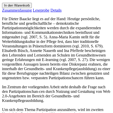
In den Warenkorb
Zusammenfassung
Leseprobe
Details
Für Dieter Baacke liegt es auf der Hand: Heutige persönliche,
berufliche und gesellschaftliche – demokratische
Partizipationsmöglichkeiten werden durch die expandierenden
Informations- und Kommunikationstechniken beeinflusst und
mitgestaltet (vgl. 2007, S. 5). Anna-Maria Kamin stellt für die
Weiterbildungskultur in der Pflege fest, dass hier traditionelle
Veranstaltungen in Präsenzform dominieren (vgl. 2010, S. 679).
Elisabeth Büsch, Annette Nauerth und Ina Pfefferle bescheinigen
den Lehrenden und Lernenden an Schulen im Gesundheitswesen
geringe Erfahrungen mit E-learning (vgl. 2007, S. 27). Die wenigen
vorgestellten Aussagen lassen bereits eine Diskrepanz erahnen, die
innerhalb der Gesundheits- und Krankenpflege(ausbildung) zu einer
für diese Berufsgruppe nachteiligen Bilanz zwischen genutzten und
ungenutzten bzw. verpassten Partizipationschancen führen kann.
Im Zentrum der vorliegenden Arbeit steht deshalb die Frage nach
den Partizipationschan-cen durch Nutzung und Gestaltung von Web
2.0-Angeboten im Bereich der Gesundheits- und
Krankenpflegeausbildung.
Um sich dem Thema Partizipation anzunähern, wird im zweiten