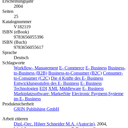
Erscheinungsjahr
2004
Seiten
25
Katalognummer
V182119
ISBN (eBook)
9783656055396
ISBN (Buch)
9783656055617
Sprache
Deutsch
Schlagworte
Workflow- Management
E- Commerce
E- Business
Business-
to-Business (B2B)
Business-to-Consumer (B2C)
Consumer-
to-Consumer (C2C)
Die 4 Kräfte des E- Business
Entwicklungsstufen des E- Business
E- Business
Technologien
EDI
XML
Middleware
E- Business
Marktplatzsoftware: MarketSite
Electronic Payment-Systeme
im E- Business
Produktsicherheit
GRIN Publishing GmbH
Arbeit zitieren
Dipl.-Oec. Hilger Schneider M.A. (Autor:in)
, 2004,