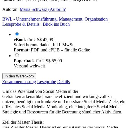
Autor:in:
Maria Schwarz (Autor:in)
BWL - Unternehmensführung, Management, Organisation
Leseprobe & Details
Blick ins Buch
eBook
für
US$ 42,99
Sofort herunterladen. Inkl. MwSt.
Format:
PDF und ePUB – für alle Geräte
Paperback
für
US$ 55,99
Versand weltweit
In den Warenkorb
Zusammenfassung
Leseprobe
Details
Um das Potenzial von Social Media in der
Getränkemarkenartikelbranche effizient und wirkungsvoll zu
nutzen, benötigt man konkrete und messbare Social Media Ziele, ein
effizientes Social Media Monitoring, eine integrierte Social Media
Strategie und Ressourcen für die Betreuung sämtlicher Aktivitäten.
Ziel der Master Thesis:
Das Ziel der Master Thesis ist es, eine Analyse der Social Media