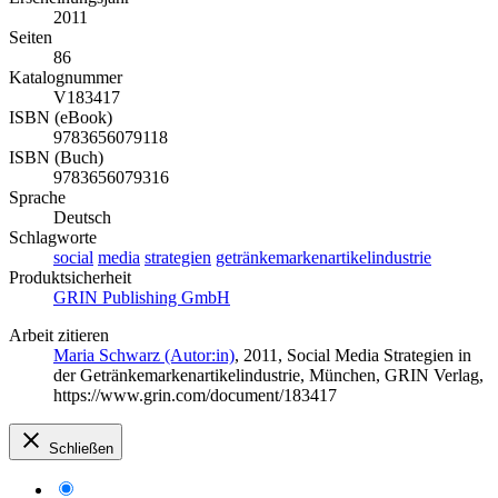
2011
Seiten
86
Katalognummer
V183417
ISBN (eBook)
9783656079118
ISBN (Buch)
9783656079316
Sprache
Deutsch
Schlagworte
social
media
strategien
getränkemarkenartikelindustrie
Produktsicherheit
GRIN Publishing GmbH
Arbeit zitieren
Maria Schwarz (Autor:in)
, 2011, Social Media Strategien in
der Getränkemarkenartikelindustrie, München, GRIN Verlag,
https://www.grin.com/document/183417
Schließen