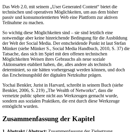
Das Web 2.0, mit seinem „User Generated Content“ bietet die
technischen und operativen Möglichkeiten, um aus dem bisher
passiv und konsumorientierten Web eine Plattform zur aktiven
Teilnahme zu machen.
So wichtig diese Möglichkeiten sind – sie sind letztlich eine
notwendige aber keine hinreichende Bedingung für die Ausbildung
der Welt der Social Media. Der entscheidende Punkt ist laut Stefan
Münker (siehe Münker S., Social Media Handbuch, 2010, S. 37) die
Tatsache, dass sich im Spiel mit den offenen technischen
Möglichkeiten Weisen ihres Gebrauchs als neue soziale
Aktionsarten etabliert haben, die, alles andere als technisch
determiniert, so nie hätten vorhergesagt werden können, und doch
das Erscheinungsbild der digitalen Netzkultur prägen.
Yochai Benkler, Jurist in Harvard, schreibt in seinem Buch (siehe
Benkler, 2006, S. 219) „The Wealth of Networks“, dass die
vernetzte public sphere nicht aus Werkzeugen gemacht wurde,
sondern aus sozialen Praktiken, die erst durch diese Werkzeuge
ermöglicht wurden.
Zusammenfassung der Kapitel
1. Abstrakt / Abstract:
Zusammenfassung der Zielsetzung,