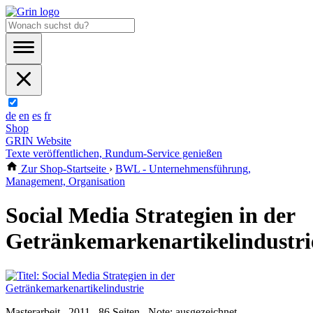
de
en
es
fr
Shop
GRIN Website
Texte veröffentlichen, Rundum-Service genießen
Zur Shop-Startseite
›
BWL - Unternehmensführung,
Management, Organisation
Social Media Strategien in der
Getränkemarkenartikelindustri
Masterarbeit , 2011 , 86 Seiten , Note: ausgezeichnet