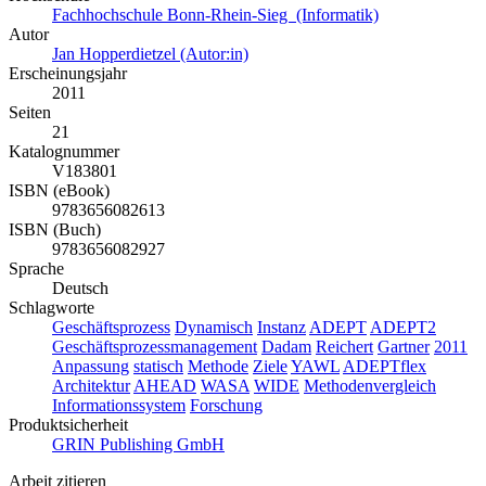
Fachhochschule Bonn-Rhein-Sieg (Informatik)
Autor
Jan Hopperdietzel (Autor:in)
Erscheinungsjahr
2011
Seiten
21
Katalognummer
V183801
ISBN (eBook)
9783656082613
ISBN (Buch)
9783656082927
Sprache
Deutsch
Schlagworte
Geschäftsprozess
Dynamisch
Instanz
ADEPT
ADEPT2
Geschäftsprozessmanagement
Dadam
Reichert
Gartner
2011
Anpassung
statisch
Methode
Ziele
YAWL
ADEPTflex
Architektur
AHEAD
WASA
WIDE
Methodenvergleich
Informationssystem
Forschung
Produktsicherheit
GRIN Publishing GmbH
Arbeit zitieren