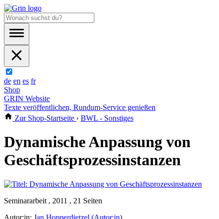
de
en
es
fr
Shop
GRIN Website
Texte veröffentlichen, Rundum-Service genießen
Zur Shop-Startseite
›
BWL - Sonstiges
Dynamische Anpassung von
Geschäftsprozessinstanzen
Seminararbeit , 2011 , 21 Seiten
Autor:in:
Jan Hopperdietzel (Autor:in)