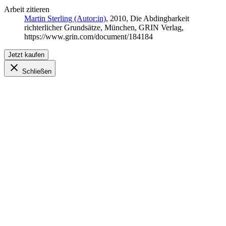
Arbeit zitieren
Martin Sterling (Autor:in)
, 2010, Die Abdingbarkeit
richterlicher Grundsätze, München, GRIN Verlag,
https://www.grin.com/document/184184
Jetzt kaufen
Schließen
eBook
für
US$ 18,99
Sofort herunterladen. Inkl. MwSt.
Format:
PDF und ePUB – für alle Geräte
Paperback
für
US$ 21,99
Versand weltweit
In den Warenkorb
Blick ins Buch