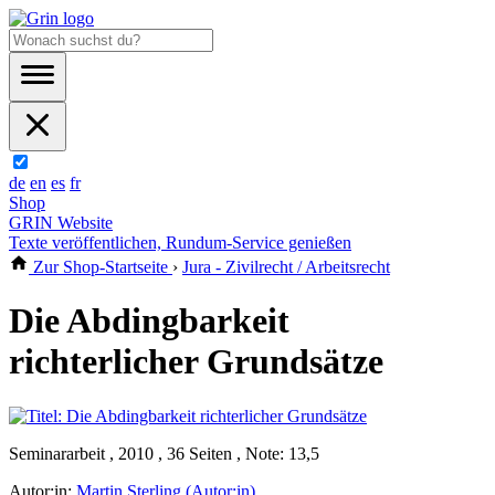
de
en
es
fr
Shop
GRIN Website
Texte veröffentlichen, Rundum-Service genießen
Zur Shop-Startseite
›
Jura - Zivilrecht / Arbeitsrecht
Die Abdingbarkeit
richterlicher Grundsätze
Seminararbeit , 2010 , 36 Seiten , Note: 13,5
Autor:in:
Martin Sterling (Autor:in)