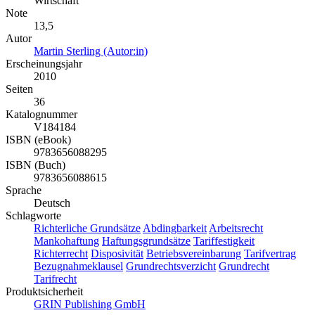
Wirtschaft
Note
13,5
Autor
Martin Sterling (Autor:in)
Erscheinungsjahr
2010
Seiten
36
Katalognummer
V184184
ISBN (eBook)
9783656088295
ISBN (Buch)
9783656088615
Sprache
Deutsch
Schlagworte
Richterliche Grundsätze
Abdingbarkeit
Arbeitsrecht
Mankohaftung
Haftungsgrundsätze
Tariffestigkeit
Richterrecht
Disposivität
Betriebsvereinbarung
Tarifvertrag
Bezugnahmeklausel
Grundrechtsverzicht
Grundrecht
Tarifrecht
Produktsicherheit
GRIN Publishing GmbH