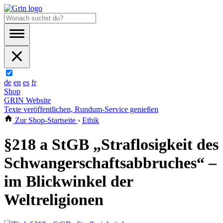
de
en
es
fr
Shop
GRIN Website
Texte veröffentlichen, Rundum-Service genießen
Zur Shop-Startseite
›
Ethik
§218 a StGB „Straflosigkeit des
Schwangerschaftsabbruches“ –
im Blickwinkel der
Weltreligionen