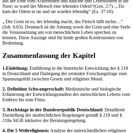
aus der Erde vom Ackerboden und hauchte ihm Lebensodem in die
Nase; so ward der Mensch eine lebendes Odem“(Gen. 2:7). „ Da
kam der Odem in sie und sie wurden lebendig“ (Ez. 37:10).
„ Der Geist ist es, der lebendig macht, das Fleisch hilft nichts…“
(Joh. 6:63). Demnach ist die Atmung sowie der Geist und eine Seele
die Voraussetzung um von menschlichem Leben sprechen zu
können. Diese Auszüge sind für beide großen Konfessionen von
Bedeutung.
Zusammenfassung der Kapitel
1.Einleitung:
Einführung in die historische Entwicklung des § 218
in Deutschland und Darlegung der zentralen Forschungsfrage zum
Spannungsfeld zwischen Gesetz und religiöser Moral.
2. Definition Schwangerschaft:
Medizinische und biologische
Erläuterung der Entwicklungsstadien des menschlichen Lebens vom
Embryo bis zum Fötus.
3. Rechtslage in der Bundesrepublik Deutschland:
Detaillierte
Darstellung der strafrechtlichen Regelungen gemäß § 218 und §
218a StGB inklusive der Beratungsregelung.
4. Die 5 Weltreligionen:
Analyse der unterschiedlichen religiösen