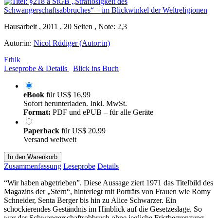
Hausarbeit , 2011 , 20 Seiten , Note: 2,3
Autor:in:
Nicol Rüdiger (Autor:in)
Ethik
Leseprobe & Details
Blick ins Buch
eBook
für
US$ 16,99
Sofort herunterladen. Inkl. MwSt.
Format:
PDF und ePUB – für alle Geräte
Paperback
für
US$ 20,99
Versand weltweit
In den Warenkorb
Zusammenfassung
Leseprobe
Details
“Wir haben abgetrieben”. Diese Aussage ziert 1971 das Titelbild des
Magazins der „Stern“, hinterlegt mit Porträts von Frauen wie Romy
Schneider, Senta Berger bis hin zu Alice Schwarzer. Ein
schockierendes Geständnis im Hinblick auf die Gesetzeslage. So
war der Schwangerschaftsabbruch ohne jegliche Fristbegrenzung