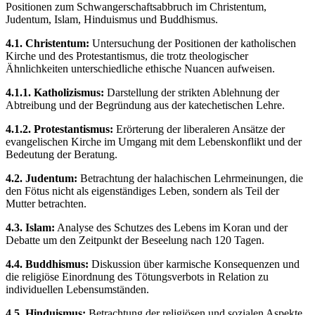
Positionen zum Schwangerschaftsabbruch im Christentum,
Judentum, Islam, Hinduismus und Buddhismus.
4.1. Christentum:
Untersuchung der Positionen der katholischen
Kirche und des Protestantismus, die trotz theologischer
Ähnlichkeiten unterschiedliche ethische Nuancen aufweisen.
4.1.1. Katholizismus:
Darstellung der strikten Ablehnung der
Abtreibung und der Begründung aus der katechetischen Lehre.
4.1.2. Protestantismus:
Erörterung der liberaleren Ansätze der
evangelischen Kirche im Umgang mit dem Lebenskonflikt und der
Bedeutung der Beratung.
4.2. Judentum:
Betrachtung der halachischen Lehrmeinungen, die
den Fötus nicht als eigenständiges Leben, sondern als Teil der
Mutter betrachten.
4.3. Islam:
Analyse des Schutzes des Lebens im Koran und der
Debatte um den Zeitpunkt der Beseelung nach 120 Tagen.
4.4. Buddhismus:
Diskussion über karmische Konsequenzen und
die religiöse Einordnung des Tötungsverbots in Relation zu
individuellen Lebensumständen.
4.5. Hinduismus:
Betrachtung der religiösen und sozialen Aspekte,