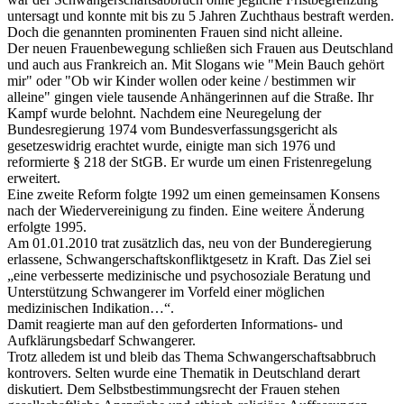
untersagt und konnte mit bis zu 5 Jahren Zuchthaus bestraft werden.
Doch die genannten prominenten Frauen sind nicht alleine.
Der neuen Frauenbewegung schließen sich Frauen aus Deutschland
und auch aus Frankreich an. Mit Slogans wie "Mein Bauch gehört
mir" oder "Ob wir Kinder wollen oder keine / bestimmen wir
alleine" gingen viele tausende Anhängerinnen auf die Straße. Ihr
Kampf wurde belohnt. Nachdem eine Neuregelung der
Bundesregierung 1974 vom Bundesverfassungsgericht als
gesetzeswidrig erachtet wurde, einigte man sich 1976 und
reformierte § 218 der StGB. Er wurde um einen Fristenregelung
erweitert.
Eine zweite Reform folgte 1992 um einen gemeinsamen Konsens
nach der Wiedervereinigung zu finden. Eine weitere Änderung
erfolgte 1995.
Am 01.01.2010 trat zusätzlich das, neu von der Bunderegierung
erlassene, Schwangerschaftskonfliktgesetz in Kraft. Das Ziel sei
„eine verbesserte medizinische und psychosoziale Beratung und
Unterstützung Schwangerer im Vorfeld einer möglichen
medizinischen Indikation…“.
Damit reagierte man auf den geforderten Informations- und
Aufklärungsbedarf Schwangerer.
Trotz alledem ist und bleib das Thema Schwangerschaftsabbruch
kontrovers. Selten wurde eine Thematik in Deutschland derart
diskutiert. Dem Selbstbestimmungsrecht der Frauen stehen