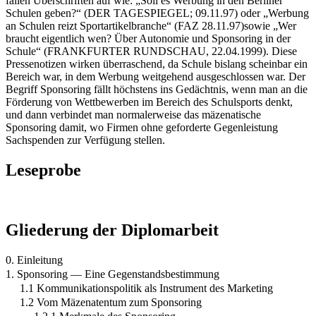
fallen Überschriften auf wie: „Soll es Werbung in den Berliner
Schulen geben?“ (DER TAGESPIEGEL; 09.11.97) oder „Werbung
an Schulen reizt Sportartikelbranche“ (FAZ 28.11.97)sowie „Wer
braucht eigentlich wen? Über Autonomie und Sponsoring in der
Schule“ (FRANKFURTER RUNDSCHAU, 22.04.1999). Diese
Pressenotizen wirken überraschend, da Schule bislang scheinbar ein
Bereich war, in dem Werbung weitgehend ausgeschlossen war. Der
Begriff Sponsoring fällt höchstens ins Gedächtnis, wenn man an die
Förderung von Wettbewerben im Bereich des Schulsports denkt,
und dann verbindet man normalerweise das mäzenatische
Sponsoring damit, wo Firmen ohne geforderte Gegenleistung
Sachspenden zur Verfügung stellen.
Leseprobe
Gliederung der Diplomarbeit
0. Einleitung
1. Sponsoring — Eine Gegenstandsbestimmung
1.1 Kommunikationspolitik als Instrument des Marketing
1.2 Vom Mäzenatentum zum Sponsoring