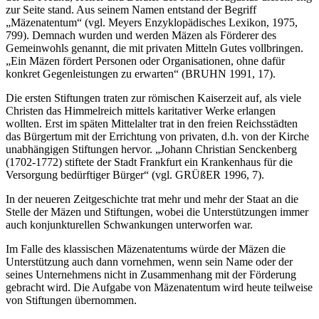
zur Seite stand. Aus seinem Namen entstand der Begriff
„Mäzenatentum“ (vgl. Meyers Enzyklopädisches Lexikon, 1975,
799). Demnach wurden und werden Mäzen als Förderer des
Gemeinwohls genannt, die mit privaten Mitteln Gutes vollbringen.
„Ein Mäzen fördert Personen oder Organisationen, ohne dafür
konkret Gegenleistungen zu erwarten“ (BRUHN 1991, 17).
Die ersten Stiftungen traten zur römischen Kaiserzeit auf, als viele
Christen das Himmelreich mittels karitativer Werke erlangen
wollten. Erst im späten Mittelalter trat in den freien Reichsstädten
das Bürgertum mit der Errichtung von privaten, d.h. von der Kirche
unabhängigen Stiftungen hervor. „Johann Christian Senckenberg
(1702-1772) stiftete der Stadt Frankfurt ein Krankenhaus für die
Versorgung bedürftiger Bürger“ (vgl. GRÜßER 1996, 7).
In der neueren Zeitgeschichte trat mehr und mehr der Staat an die
Stelle der Mäzen und Stiftungen, wobei die Unterstützungen immer
auch konjunkturellen Schwankungen unterworfen war.
Im Falle des klassischen Mäzenatentums würde der Mäzen die
Unterstützung auch dann vornehmen, wenn sein Name oder der
seines Unternehmens nicht in Zusammenhang mit der Förderung
gebracht wird. Die Aufgabe von Mäzenatentum wird heute teilweise
von Stiftungen übernommen.