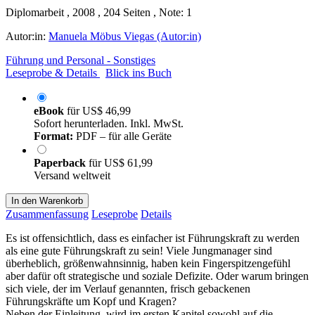
Diplomarbeit , 2008 , 204 Seiten , Note: 1
Autor:in:
Manuela Möbus Viegas (Autor:in)
Führung und Personal - Sonstiges
Leseprobe & Details
Blick ins Buch
eBook
für
US$ 46,99
Sofort herunterladen. Inkl. MwSt.
Format:
PDF – für alle Geräte
Paperback
für
US$ 61,99
Versand weltweit
In den Warenkorb
Zusammenfassung
Leseprobe
Details
Es ist offensichtlich, dass es einfacher ist Führungskraft zu werden
als eine gute Führungskraft zu sein! Viele Jungmanager sind
überheblich, größenwahnsinnig, haben kein Fingerspitzengefühl
aber dafür oft strategische und soziale Defizite. Oder warum bringen
sich viele, der im Verlauf genannten, frisch gebackenen
Führungskräfte um Kopf und Kragen?
Neben der Einleitung, wird im ersten Kapitel sowohl auf die