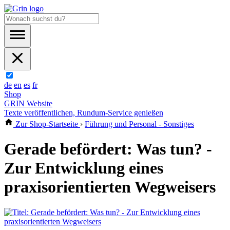
de
en
es
fr
Shop
GRIN Website
Texte veröffentlichen, Rundum-Service genießen
Zur Shop-Startseite
›
Führung und Personal - Sonstiges
Gerade befördert: Was tun? -
Zur Entwicklung eines
praxisorientierten Wegweisers