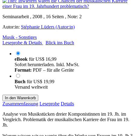
Seminararbeit , 2008 , 16 Seiten , Note: 2
Autor:in:
Stéphanie Lüders (Autor:in)
Musik - Sonstiges
Leseprobe & Details
Blick ins Buch
eBook
für
US$ 16,99
Sofort herunterladen. Inkl. MwSt.
Format:
PDF – für alle Geräte
Buch
für
US$ 19,99
Versand weltweit
In den Warenkorb
Zusammenfassung
Leseprobe
Details
Analyse von Musikstücken dreier Komponistinnen im 19. Jh. im
Vergleich. Problematik der musikalischen Karriere der Frau im 19.
Jh.
Warum wissen wir so wenig über die Werke von Frauen im 19. Jh.?