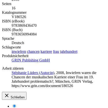
Seiten
16
Katalognummer
V186526
ISBN (eBook)
9783869436470
ISBN (Buch)
9783656994084
Sprache
Deutsch
Schlagworte
inwiefern
chancen
karriere
frau
jahrhundert
Produktsicherheit
GRIN Publishing GmbH
Arbeit zitieren
Stéphanie Lüders (Autor:in)
, 2008, Inwiefern waren die
Chancen der musikalischen Karriere einer Frau im 19.
Jahrhundert problematisch?, München, GRIN Verlag,
https://www.grin.com/document/186526
Schließen