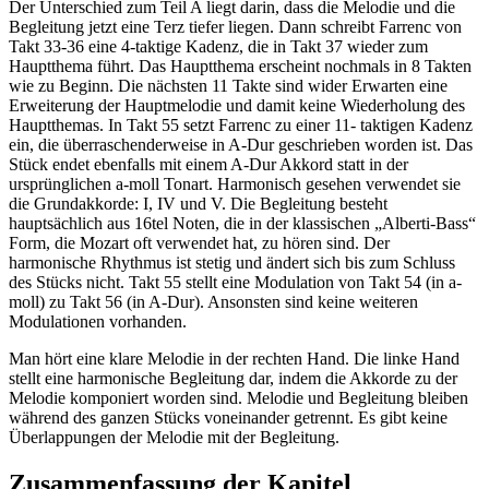
Der Unterschied zum Teil A liegt darin, dass die Melodie und die
Begleitung jetzt eine Terz tiefer liegen. Dann schreibt Farrenc von
Takt 33-36 eine 4-taktige Kadenz, die in Takt 37 wieder zum
Hauptthema führt. Das Hauptthema erscheint nochmals in 8 Takten
wie zu Beginn. Die nächsten 11 Takte sind wider Erwarten eine
Erweiterung der Hauptmelodie und damit keine Wiederholung des
Hauptthemas. In Takt 55 setzt Farrenc zu einer 11- taktigen Kadenz
ein, die überraschenderweise in A-Dur geschrieben worden ist. Das
Stück endet ebenfalls mit einem A-Dur Akkord statt in der
ursprünglichen a-moll Tonart. Harmonisch gesehen verwendet sie
die Grundakkorde: I, IV und V. Die Begleitung besteht
hauptsächlich aus 16tel Noten, die in der klassischen „Alberti-Bass“
Form, die Mozart oft verwendet hat, zu hören sind. Der
harmonische Rhythmus ist stetig und ändert sich bis zum Schluss
des Stücks nicht. Takt 55 stellt eine Modulation von Takt 54 (in a-
moll) zu Takt 56 (in A-Dur). Ansonsten sind keine weiteren
Modulationen vorhanden.
Man hört eine klare Melodie in der rechten Hand. Die linke Hand
stellt eine harmonische Begleitung dar, indem die Akkorde zu der
Melodie komponiert worden sind. Melodie und Begleitung bleiben
während des ganzen Stücks voneinander getrennt. Es gibt keine
Überlappungen der Melodie mit der Begleitung.
Zusammenfassung der Kapitel