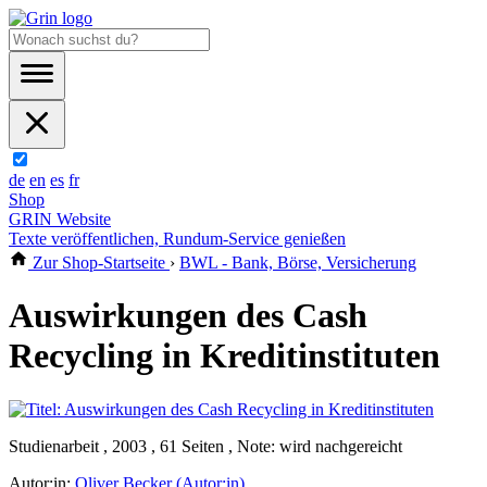
de
en
es
fr
Shop
GRIN Website
Texte veröffentlichen, Rundum-Service genießen
Zur Shop-Startseite
›
BWL - Bank, Börse, Versicherung
Auswirkungen des Cash
Recycling in Kreditinstituten
Studienarbeit , 2003 , 61 Seiten , Note: wird nachgereicht
Autor:in:
Oliver Becker (Autor:in)