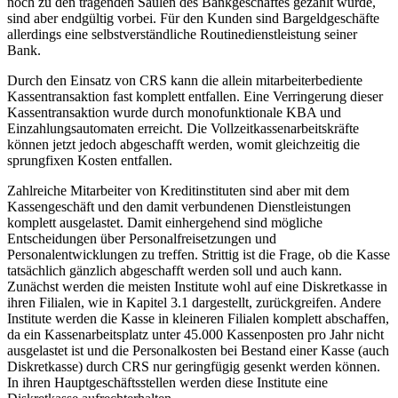
noch zu den tragenden Säulen des Bankgeschäftes gezählt wurde,
sind aber endgültig vorbei. Für den Kunden sind Bargeldgeschäfte
allerdings eine selbstverständliche Routinedienstleistung seiner
Bank.
Durch den Einsatz von CRS kann die allein mitarbeiterbediente
Kassentransaktion fast komplett entfallen. Eine Verringerung dieser
Kassentransaktion wurde durch monofunktionale KBA und
Einzahlungsautomaten erreicht. Die Vollzeitkassenarbeitskräfte
können jetzt jedoch abgeschafft werden, womit gleichzeitig die
sprungfixen Kosten entfallen.
Zahlreiche Mitarbeiter von Kreditinstituten sind aber mit dem
Kassengeschäft und den damit verbundenen Dienstleistungen
komplett ausgelastet. Damit einhergehend sind mögliche
Entscheidungen über Personalfreisetzungen und
Personalentwicklungen zu treffen. Strittig ist die Frage, ob die Kasse
tatsächlich gänzlich abgeschafft werden soll und auch kann.
Zunächst werden die meisten Institute wohl auf eine Diskretkasse in
ihren Filialen, wie in Kapitel 3.1 dargestellt, zurückgreifen. Andere
Institute werden die Kasse in kleineren Filialen komplett abschaffen,
da ein Kassenarbeitsplatz unter 45.000 Kassenposten pro Jahr nicht
ausgelastet ist und die Personalkosten bei Bestand einer Kasse (auch
Diskretkasse) durch CRS nur geringfügig gesenkt werden können.
In ihren Hauptgeschäftsstellen werden diese Institute eine