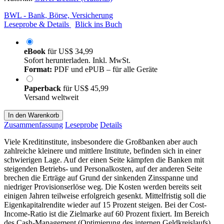
BWL - Bank, Börse, Versicherung
Leseprobe & Details
Blick ins Buch
eBook
für
US$ 34,99
Sofort herunterladen. Inkl. MwSt.
Format:
PDF und ePUB – für alle Geräte
Paperback
für
US$ 45,99
Versand weltweit
In den Warenkorb
Zusammenfassung
Leseprobe
Details
Viele Kreditinstitute, insbesondere die Großbanken aber auch
zahlreiche kleinere und mittlere Institute, befinden sich in einer
schwierigen Lage. Auf der einen Seite kämpfen die Banken mit
steigenden Betriebs- und Personalkosten, auf der anderen Seite
brechen die Erträge auf Grund der sinkenden Zinsspanne und
niedriger Provisionserlöse weg. Die Kosten werden bereits seit
einigen Jahren teilweise erfolgreich gesenkt. Mittelfristig soll die
Eigenkapitalrendite wieder auf 15 Prozent steigen. Bei der Cost-
Income-Ratio ist die Zielmarke auf 60 Prozent fixiert. Im Bereich
des Cash-Management (Optimierung des internen Geldkreislaufs)