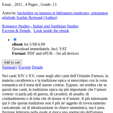
Essay , 2011 , 4 Pages , Grade: 13
Autor:in:
bachelière en langues et littératures modernes, orientation
générale Sophie Bertrand (Author)
Romance Studies - Italian and Sardinian Studies
Excerpt & Details
Look inside the ebook
eBook
for
US$ 6.99
Download immediately. Incl. VAT
Format:
PDF and ePUB – for all devices
Add to cart
Summary
Excerpt
Details
Nei canti XIV e XV, come negli altri canti dell’Orlando Furioso, la
materia cavalleresca e la tradizione epica si mescolano con la vena
romantica ed il tema dell’amore cortese. Eppure, mi sembra che in
questi due canti, la tradizione epica sia più importante che l’amore
cortese: si parla più di guerra, di cavalieri, di assalto, di
combattimento e di lotta che di donne et d’amore. Il più interesante
qui è che questa tradizione non è più né oggetto di rovesciamento
caricaturale, né di idealizzazione in chiave umanistica, ma è pura
finzione letteraria nella quale si gioca uno spettacolo dell'umana