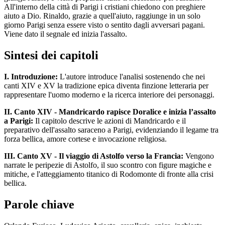
All'interno della città di Parigi i cristiani chiedono con preghiere
aiuto a Dio. Rinaldo, grazie a quell'aiuto, raggiunge in un solo
giorno Parigi senza essere visto o sentito dagli avversari pagani.
Viene dato il segnale ed inizia l'assalto.
Sintesi dei capitoli
I. Introduzione:
L'autore introduce l'analisi sostenendo che nei
canti XIV e XV la tradizione epica diventa finzione letteraria per
rappresentare l'uomo moderno e la ricerca interiore dei personaggi.
II. Canto XIV - Mandricardo rapisce Doralice e inizia l’assalto
a Parigi:
Il capitolo descrive le azioni di Mandricardo e il
preparativo dell'assalto saraceno a Parigi, evidenziando il legame tra
forza bellica, amore cortese e invocazione religiosa.
III. Canto XV - Il viaggio di Astolfo verso la Francia:
Vengono
narrate le peripezie di Astolfo, il suo scontro con figure magiche e
mitiche, e l'atteggiamento titanico di Rodomonte di fronte alla crisi
bellica.
Parole chiave