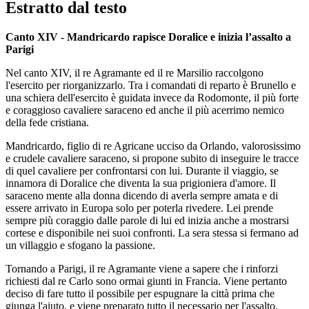
Estratto dal testo
Canto XIV - Mandricardo rapisce Doralice e inizia l’assalto a
Parigi
Nel canto XIV, il re Agramante ed il re Marsilio raccolgono
l'esercito per riorganizzarlo. Tra i comandati di reparto è Brunello e
una schiera dell'esercito è guidata invece da Rodomonte, il più forte
e coraggioso cavaliere saraceno ed anche il più acerrimo nemico
della fede cristiana.
Mandricardo, figlio di re Agricane ucciso da Orlando, valorosissimo
e crudele cavaliere saraceno, si propone subito di inseguire le tracce
di quel cavaliere per confrontarsi con lui. Durante il viaggio, se
innamora di Doralice che diventa la sua prigioniera d'amore. Il
saraceno mente alla donna dicendo di averla sempre amata e di
essere arrivato in Europa solo per poterla rivedere. Lei prende
sempre più coraggio dalle parole di lui ed inizia anche a mostrarsi
cortese e disponibile nei suoi confronti. La sera stessa si fermano ad
un villaggio e sfogano la passione.
Tornando a Parigi, il re Agramante viene a sapere che i rinforzi
richiesti dal re Carlo sono ormai giunti in Francia. Viene pertanto
deciso di fare tutto il possibile per espugnare la città prima che
giunga l'aiuto, e viene preparato tutto il necessario per l'assalto.