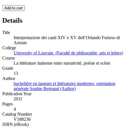
Add to cart
Details
Title
Interpretazione dei canti XIV e XV dell’Orlando Furioso di
Ariosto
College
University of Louvain (Faculté de philosophie, arts et lettres)
Course
La littérature italienne entre narrativité, poésie et scène
Grade
13
Author
bachelière en langues et littératures modernes, orientation
générale Sophie Bertrand (Author)
Publication Year
2011
Pages
4
Catalog Number
V188236
ISBN (eBook)