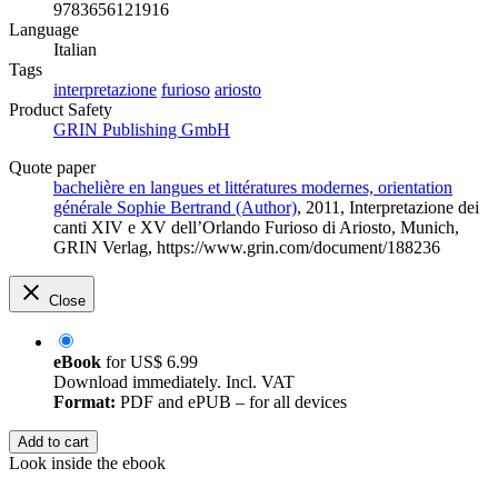
9783656121916
Language
Italian
Tags
interpretazione
furioso
ariosto
Product Safety
GRIN Publishing GmbH
Quote paper
bachelière en langues et littératures modernes, orientation
générale Sophie Bertrand (Author)
, 2011, Interpretazione dei
canti XIV e XV dell’Orlando Furioso di Ariosto, Munich,
GRIN Verlag, https://www.grin.com/document/188236
Close
eBook
for
US$ 6.99
Download immediately. Incl. VAT
Format:
PDF and ePUB – for all devices
Add to cart
Look inside the ebook