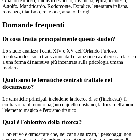
Orlando Furioso, Ludovico Ariosto, cavalleria, epica, inchiesta,
Astolfo, Mandricardo, Rodomonte, Doralice, letteratura italiana,
romanzo, titanismo, religione, assalto, Parigi.
Domande frequenti
Di cosa tratta principalmente questo studio?
Lo studio analizza i canti XIV e XV dell'Orlando Furioso,
focalizzandosi sulla transizione dalla tradizione cavalleresca classica
a una forma di narrativa più incentrata sulla psicologia umana
moderna.
Quali sono le tematiche centrali trattate nel
documento?
Le tematiche principali includono la ricerca di sé (l'inchiesta), il
contrasto tra il mondo pagano e quello cristiano, la forza dell'amore,
l'elemento magico e l'eroismo titanico.
Qual è l'obiettivo della ricerca?
L'obiettivo è dimostrare che, nei canti analizzati, i personaggi non
sono solo mossi da fini esterni, ma intraprendono un percorso di