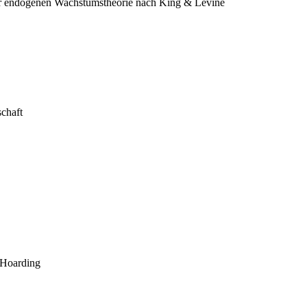
er endogenen Wachstumstheorie nach King & Levine
chaft
 Hoarding