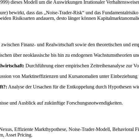
1999) dieses Modell um die Auswirkungen Irrationaler Verhaltensweise
ure) bewirkt, dass das „Noise-Trader-Risk“ und das Fundamentalrisiko 
beiden Risikoarten andauern, desto länger können Kapitalmarktanomalien
wischen Finanz- und Realwirtschaft sowie den theoretischen und em
sischen über neoklassische bis hin zu endogenen Wachstumstheorien u
wirtschaft:
Durchführung einer empirischen Zeitreihenanalyse zur V
ssion von Marktineffizienzen und Kursanomalien unter Einbeziehung 
ft?:
Analyse der Ursachen für die Entkoppelung durch Hypothesen wie
sse und Ausblick auf zukünftige Forschungsnotwendigkeiten.
Nexus, Effiziente Markthypothese, Noise-Trader-Modell, Behavioral F
m, Asset Pricing.