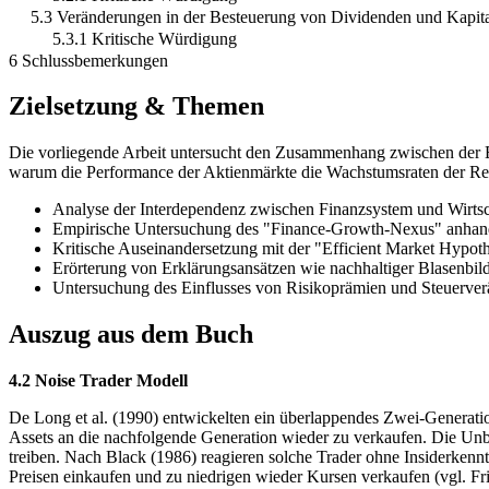
5.3 Veränderungen in der Besteuerung von Dividenden und Kapi
5.3.1 Kritische Würdigung
6 Schlussbemerkungen
Zielsetzung & Themen
Die vorliegende Arbeit untersucht den Zusammenhang zwischen der En
warum die Performance der Aktienmärkte die Wachstumsraten der Real
Analyse der Interdependenz zwischen Finanzsystem und Wirts
Empirische Untersuchung des "Finance-Growth-Nexus" anha
Kritische Auseinandersetzung mit der "Efficient Market Hypot
Erörterung von Erklärungsansätzen wie nachhaltiger Blasenbil
Untersuchung des Einflusses von Risikoprämien und Steuerve
Auszug aus dem Buch
4.2 Noise Trader Modell
De Long et al. (1990) entwickelten ein überlappendes Zwei-Generation
Assets an die nachfolgende Generation wieder zu verkaufen. Die Unbe
treiben. Nach Black (1986) reagieren solche Trader ohne Insiderken
Preisen einkaufen und zu niedrigen wieder Kursen verkaufen (vgl. Fri