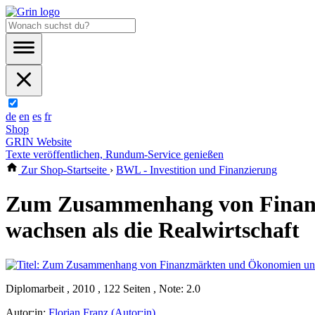
de
en
es
fr
Shop
GRIN Website
Texte veröffentlichen, Rundum-Service genießen
Zur Shop-Startseite
›
BWL - Investition und Finanzierung
Zum Zusammenhang von Finanz
wachsen als die Realwirtschaft
Diplomarbeit , 2010 , 122 Seiten , Note: 2.0
Autor:in:
Florian Franz (Autor:in)