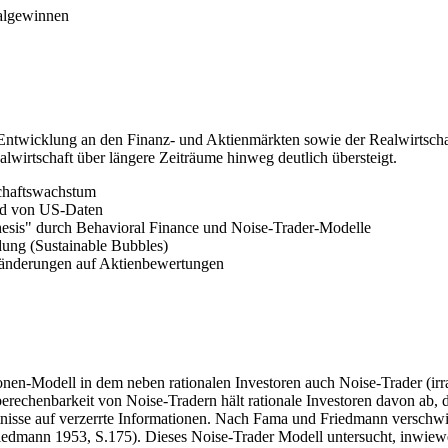
talgewinnen
twicklung an den Finanz- und Aktienmärkten sowie der Realwirtschaft
wirtschaft über längere Zeiträume hinweg deutlich übersteigt.
chaftswachstum
nd von US-Daten
hesis" durch Behavioral Finance und Noise-Trader-Modelle
dung (Sustainable Bubbles)
ränderungen auf Aktienbewertungen
en-Modell in dem neben rationalen Investoren auch Noise-Trader (irrat
rechenbarkeit von Noise-Tradern hält rationale Investoren davon ab, d
ntnisse auf verzerrte Informationen. Nach Fama und Friedmann verschw
edmann 1953, S.175). Dieses Noise-Trader Modell untersucht, inwieweit