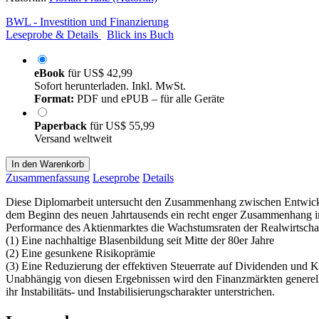
BWL - Investition und Finanzierung
Leseprobe & Details
Blick ins Buch
eBook
für
US$ 42,99
Sofort herunterladen. Inkl. MwSt.
Format:
PDF und ePUB – für alle Geräte
Paperback
für
US$ 55,99
Versand weltweit
In den Warenkorb
Zusammenfassung
Leseprobe
Details
Diese Diplomarbeit untersucht den Zusammenhang zwischen Entwicklun
dem Beginn des neuen Jahrtausends ein recht enger Zusammenhang im 
Performance des Aktienmarktes die Wachstumsraten der Realwirtschaf
(1) Eine nachhaltige Blasenbildung seit Mitte der 80er Jahre
(2) Eine gesunkene Risikoprämie
(3) Eine Reduzierung der effektiven Steuerrate auf Dividenden und 
Unabhängig von diesen Ergebnissen wird den Finanzmärkten generell 
ihr Instabilitäts- und Instabilisierungscharakter unterstrichen.