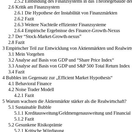
2.5.2 Einbindung des Finanzsystems in das Theoriegebäude d
2.6 Kritik am Finanzsystem
2.6.1 Die Hypothese der Instabilität von Finanzmärkten
2.6.2 Fazit
2.6.3 Weitere Nachteile effizienter Finanzsysteme
2.6.4 Empirische Ergebnisse des Finance-Growth-Nexus
2.7 Der “Stock-Market-Growth-nexus”
2.8 Fazit
3 Empirischer Teil zur Entwicklung von Aktienmärkten und Realwirts
3.1 Mein Vorgehen
3.2 Analyse auf Basis von GDP und “Share Price Index“
3.3 Analyse auf Basis von GDP und S&P 500 Total Return Index
3.4 Fazit
4 Bubbles im Gegensatz zur „Efficient Market Hypothesis“
4.1 Behavioral Finance
4.2 Noise Trader Modell
4.2.1 Fazit
5 Warum wachsen die Aktienmärkte stärker als die Realwirtschaft?
5.1 Sustainable Bubble
5.1.1 Kreditausweitung/Geldmengenausweitung und Financial
5.1.2 Fazit
5.2 Gesunkene Risikoprämie
5.2.1 Kritische Würdigung