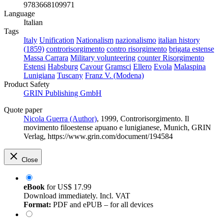
9783668109971
Language
Italian
Tags
Italy
Unification
Nationalism
nazionalismo
italian history
(1859)
controrisorgimento
contro risorgimento
brigata estense
Massa Carrara
Military volunteering
counter Risorgimento
Estensi
Habsburg
Cavour
Gramsci
Ellero
Evola
Malaspina
Lunigiana
Tuscany
Franz V. (Modena)
Product Safety
GRIN Publishing GmbH
Quote paper
Nicola Guerra (Author)
, 1999, Controrisorgimento. Il
movimento filoestense apuano e lunigianese, Munich, GRIN
Verlag, https://www.grin.com/document/194584
Close
eBook
for
US$ 17.99
Download immediately. Incl. VAT
Format:
PDF and ePUB – for all devices