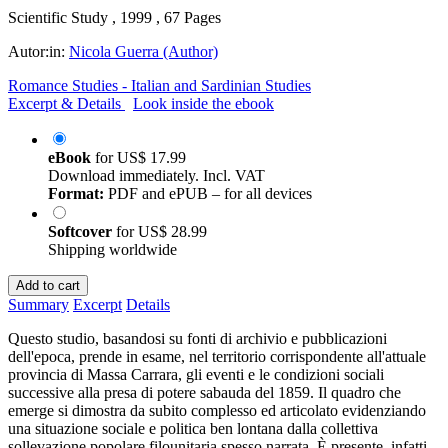
Scientific Study , 1999 , 67 Pages
Autor:in:
Nicola Guerra (Author)
Romance Studies - Italian and Sardinian Studies
Excerpt & Details
Look inside the ebook
eBook
for
US$ 17.99
Download immediately. Incl. VAT
Format:
PDF and ePUB – for all devices
Softcover
for
US$ 28.99
Shipping worldwide
Add to cart
Summary
Excerpt
Details
Questo studio, basandosi su fonti di archivio e pubblicazioni
dell'epoca, prende in esame, nel territorio corrispondente all'attuale
provincia di Massa Carrara, gli eventi e le condizioni sociali
successive alla presa di potere sabauda del 1859. Il quadro che
emerge si dimostra da subito complesso ed articolato evidenziando
una situazione sociale e politica ben lontana dalla collettiva
sollevazione popolare filounitaria spesso narrata. È presente, infatti,