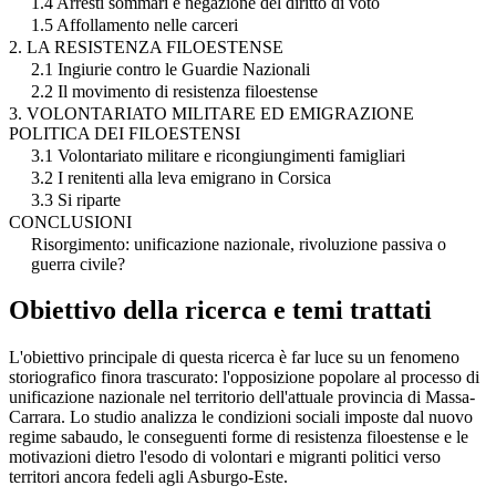
1.4 Arresti sommari e negazione del diritto di voto
1.5 Affollamento nelle carceri
2. LA RESISTENZA FILOESTENSE
2.1 Ingiurie contro le Guardie Nazionali
2.2 Il movimento di resistenza filoestense
3. VOLONTARIATO MILITARE ED EMIGRAZIONE
POLITICA DEI FILOESTENSI
3.1 Volontariato militare e ricongiungimenti famigliari
3.2 I renitenti alla leva emigrano in Corsica
3.3 Si riparte
CONCLUSIONI
Risorgimento: unificazione nazionale, rivoluzione passiva o
guerra civile?
Obiettivo della ricerca e temi trattati
L'obiettivo principale di questa ricerca è far luce su un fenomeno
storiografico finora trascurato: l'opposizione popolare al processo di
unificazione nazionale nel territorio dell'attuale provincia di Massa-
Carrara. Lo studio analizza le condizioni sociali imposte dal nuovo
regime sabaudo, le conseguenti forme di resistenza filoestense e le
motivazioni dietro l'esodo di volontari e migranti politici verso
territori ancora fedeli agli Asburgo-Este.