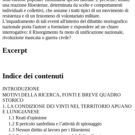
una reazione filoestense, determinata da scelte e comportamenti
individuali e collettivi, che assume i tratti tipici di un movimento di
resistenza e di un fenomeno di volontariato militare.
L'inquadramento di tali eventi all'interno del dibattito storiografico
nazionale porta l'autore a formulare e rispondere ad un chiaro
interrogativo: il Risorgimento fu moto di unificazione nazionale,
rivoluzione mancata o guerra civile?
Excerpt
Indice dei contenuti
INTRODUZIONE
MOTIVI DELLA RICERCA, FONTI E BREVE QUADRO
STORICO
1. LA CONDIZIONE DEI VINTI NEL TERRITORIO APUANO
E LUNIGIANESE
1.1 Reati d'opinione
1.2 Il pericolo sanfedista e l’attività di spionaggio
1.3 Nessun diritto al lavoro per i filoestensi