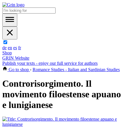
de
en
es
fr
Shop
GRIN Website
Publish your texts - enjoy our full service for authors
Go to shop
›
Romance Studies - Italian and Sardinian Studies
Controrisorgimento. Il
movimento filoestense apuano
e lunigianese