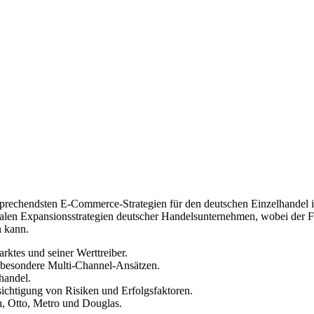
versprechendsten E-Commerce-Strategien für den deutschen Einzelhande
n Expansionsstrategien deutscher Handelsunternehmen, wobei der Fokus 
n kann.
tes und seiner Werttreiber.
nsbesondere Multi-Channel-Ansätzen.
handel.
ksichtigung von Risiken und Erfolgsfaktoren.
, Otto, Metro und Douglas.