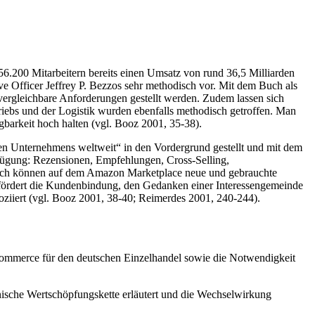
56.200 Mitarbeitern bereits einen Umsatz von rund 36,5 Milliarden
 Officer Jeffrey P. Bezzos sehr methodisch vor. Mit dem Buch als
 vergleichbare Anforderungen gestellt werden. Zudem lassen sich
riebs und der Logistik wurden ebenfalls methodisch getroffen. Man
gbarkeit hoch halten (vgl. Booz 2001, 35-38).
ten Unternehmens weltweit“ in den Vordergrund gestellt und mit dem
rfügung: Rezensionen, Empfehlungen, Cross-Selling,
 Auch können auf dem Amazon Marketplace neue und gebrauchte
g fördert die Kundenbindung, den Gedanken einer Interessengemeinde
oziiert (vgl. Booz 2001, 38-40; Reimerdes 2001, 240-244).
ommerce für den deutschen Einzelhandel sowie die Notwendigkeit
nische Wertschöpfungskette erläutert und die Wechselwirkung