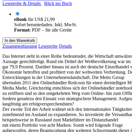
Leseprobe & Details
Blick ins Buch
eBook
für
US$ 21,99
Sofort herunterladen. Inkl. MwSt.
Format:
PDF – für alle Geräte
In den Warenkorb
Zusammenfassung
Leseprobe
Details
Das Internet steht in einer Reihe bedeutender, die Wirtschaft umwälz
Aussage gerechtfertigt. Rund ein Drittel der Weltbevölkerung war im
gar 79,9 Prozent. Darüber hinaus ist auch der deutsche Einzelhande
Ökonomie betroffen und profitiert von der weltweiten Verbreitung. De
Entwicklungen in der Unternehmenslandschaft. Die Metro Group
übernahm 2011 den Onlinehändler Redcoon für einen dreistelligen Mill
Media Markt. Gleichzeitig entschloss sich der Onlinehändler noteboo
zu eröffnen und so den umgekehrten Weg vom Online- hin zum Offl
fordern geradezu den Einsatz von strategischem Management. Aufgrund
langfristig am erfolgversprechendsten?
Der zweite Teil der Arbeit widmet sich den internationalen Tätigkei
zunehmend ins Ausland zu expandieren. So investierte die Versandh
beispielsweise in Russland zum Marktführer im Distanzhandel
mit einem Portfolio von acht Marken. Somit wird folgende Frage
aufgeworfen, deren Beantwortung den weiteren Schwerpunkt dieser Arbei