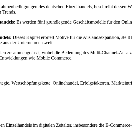
 Rahmenbedingungen des deutschen Einzelhandels, beschreibt dessen Wer
n Trends.
handels:
Es werden fünf grundlegende Geschäftsmodelle für den Onlineh
ndels:
Dieses Kapitel erörtert Motive für die Auslandsexpansion, stellt 
ele aus der Unternehmenswelt.
den zusammengefasst, wobei die Bedeutung des Multi-Channel-Ansatze
e Entwicklungen wie Mobile Commerce.
tegie, Wertschöpfungskette, Onlinehandel, Erfolgsfaktoren, Markteintr
hen Einzelhandels im digitalen Zeitalter, insbesondere die E-Commerce