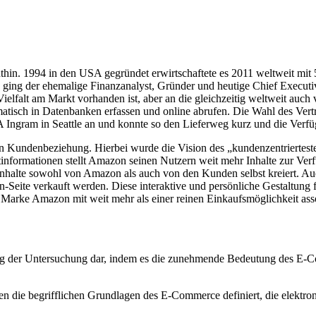
thin. 1994 in den USA gegründet erwirtschaftete es 2011 weltweit mit 
ng der ehemalige Finanzanalyst, Gründer und heutige Chief Executive
elfalt am Markt vorhanden ist, aber an die gleichzeitig weltweit auch
atisch in Datenbanken erfassen und online abrufen. Die Wahl des Vert
A Ingram in Seattle an und konnte so den Lieferweg kurz und die Verfü
hen Kundenbeziehung. Hierbei wurde die Vision des „kundenzentriertes
tinformationen stellt Amazon seinen Nutzern weit mehr Inhalte zur Ve
 Inhalte sowohl von Amazon als auch von den Kunden selbst kreiert.
n-Seite verkauft werden. Diese interaktive und persönliche Gestaltun
 Marke Amazon mit weit mehr als einer reinen Einkaufsmöglichkeit ass
ang der Untersuchung dar, indem es die zunehmende Bedeutung des E-C
n die begrifflichen Grundlagen des E-Commerce definiert, die elektro