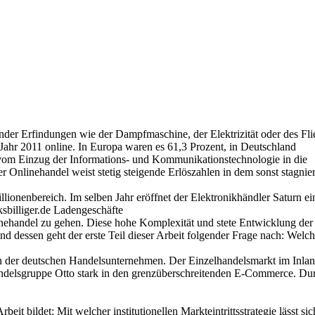
ender Erfindungen wie der Dampfmaschine, der Elektrizität oder des Fl
 Jahr 2011 online. In Europa waren es 61,3 Prozent, in Deutschland
l vom Einzug der Informations- und Kommunikationstechnologie in die
r Onlinehandel weist stetig steigende Erlöszahlen in dem sonst stagnie
ionenbereich. Im selben Jahr eröffnet der Elektronikhändler Saturn ein
ksbilliger.de Ladengeschäfte
inehandel zu gehen. Diese hohe Komplexität und stete Entwicklung 
 dessen geht der erste Teil dieser Arbeit folgender Frage nach: Welc
ten der deutschen Handelsunternehmen. Der Einzelhandelsmarkt im Inlan
andelsgruppe Otto stark in den grenzüberschreitenden E-Commerce. D
t bildet: Mit welcher institutionellen Markteintrittsstrategie lässt si