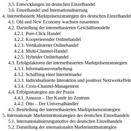
3.5. Entwicklungen im deutschen Einzelhandel
3.6. Einzelhandel und Internationalisierung
4. Internetbasierte Marktpräsenzstrategien des deutschen Einzelhandel
4.1. Old und New Economy wachsen zusammen
4.2. Darstellung der internetbasierten Geschäftsmodelle
4.2.1. Pure-Click-Handel
4.2.2. Kooperierender Onlinehandel
4.2.3. Vertikalisierter Onlinehandel
4.2.4. Multi-Channel-Handel
4.2.5. Hybrider Onlinehandel
4.3. Erfolgsfaktoren der internetbasierten Marktpräsenzstrategien
4.3.1. Informationsverarbeitung
4.3.2. Schaffung einer Internetmarke
4.3.3. Individualisierte Interaktion und positiver Netzwerkeffek
4.3.4. Cross-Channel-Management
4.4. Erfolgsstrategien aus der Praxis
4.4.1. Amazon – Der Kunde im Zentrum
4.4.2. Otto – Der Universalhändler
4.5. Beurteilung der internetbasierten Marktpräsenzstrategien
5. Internationale Markteintrittsstrategien des deutschen Einzelhandels
5.1. Internationalisierungsmotive des deutschen Einzelhandels
5.2. Darstellung der internationalen Markteintrittsstrategien