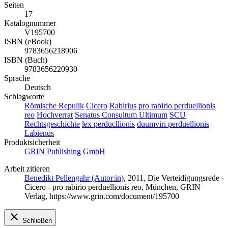
Seiten
17
Katalognummer
V195700
ISBN (eBook)
9783656218906
ISBN (Buch)
9783656220930
Sprache
Deutsch
Schlagworte
Römische Repulik
Cicero
Rabirius
pro rabirio perduellionis
reo
Hochverrat
Senatus Consultum Ultimum
SCU
Rechtsgeschichte
lex perducllionis
duumviri perduellionis
Labienus
Produktsicherheit
GRIN Publishing GmbH
Arbeit zitieren
Benedikt Pellengahr (Autor:in)
, 2011, Die Verteidigungsrede -
Cicero - pro rabirio perduellionis reo, München, GRIN
Verlag, https://www.grin.com/document/195700
Schließen