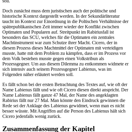
soll.
Doch zunächst muss dem juristischen auch der politische und
historische Kontext dargestellt werden. In der Sekundärliteratur
taucht im Kontext zur Einordnung in die Poltischen Verhältnisse der
spätrepublikanischen Zeit immer wieder der Konflikt zwischen
Optimaten und Popularen auf. Streitpunkt im Rabiriusfall ist
besonders das SCU, welches für die Optimaten ein zentrales
Machtinstrument war zum Schutze ihrer Macht. Cicero, der in
diesem Prozess dieses Machtmittel der Optimaten mit verteidigen
musste, hatte mit dem Problem zu kämpfen, dass er im Prozess vor
dem Volk bestehen musste gegen einen Volkstribun als
Prozessgegner. Um aus diesem Dilemma zu entkommen widmete er
sich intensiv auch seinem Prozessgegner Labienus, was im
Folgenden näher erläutert werden soll.
Es fällt schon bei der ersten Betrachtung des Textes auf, wie oft der
Name Labienus fällt und wie oft Cicero diesen direkt anspricht. Der
Name Labienus fällt ganze 47 Mal, der Name des angeklagten
Rabirius fällt nur 27 Mal. Man könnte den Eindruck gewinnen die
Rede sei der Anklage des Labienus gewidmet, wenn man es nicht
besser wüsste. Mit Angriffen auf die Person des Labienus hält sich
Cicero jedenfalls wenig zurück.
Zusammenfassung der Kapitel