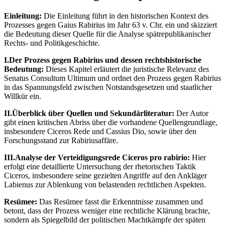
Einleitung:
Die Einleitung führt in den historischen Kontext des
Prozesses gegen Gaius Rabirius im Jahr 63 v. Chr. ein und skizziert
die Bedeutung dieser Quelle für die Analyse spätrepublikanischer
Rechts- und Politikgeschichte.
I.Der Prozess gegen Rabirius und dessen rechtshistorische
Bedeutung:
Dieses Kapitel erläutert die juristische Relevanz des
Senatus Consultum Ultimum und ordnet den Prozess gegen Rabirius
in das Spannungsfeld zwischen Notstandsgesetzen und staatlicher
Willkür ein.
II.Überblick über Quellen und Sekundärliteratur:
Der Autor
gibt einen kritischen Abriss über die vorhandene Quellengrundlage,
insbesondere Ciceros Rede und Cassius Dio, sowie über den
Forschungsstand zur Rabiriusaffäre.
III.Analyse der Verteidigungsrede Ciceros pro rabirio:
Hier
erfolgt eine detaillierte Untersuchung der rhetorischen Taktik
Ciceros, insbesondere seine gezielten Angriffe auf den Ankläger
Labienus zur Ablenkung von belastenden rechtlichen Aspekten.
Resümee:
Das Resümee fasst die Erkenntnisse zusammen und
betont, dass der Prozess weniger eine rechtliche Klärung brachte,
sondern als Spiegelbild der politischen Machtkämpfe der späten