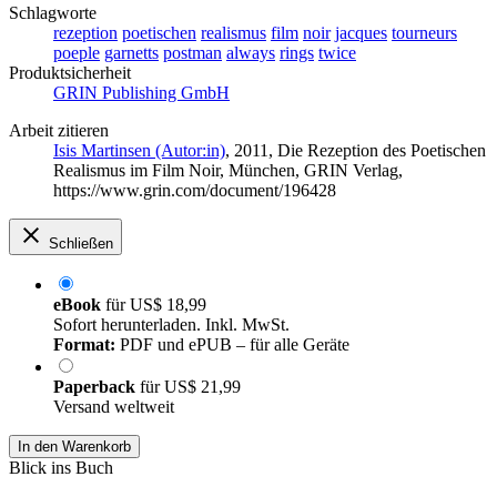
Schlagworte
rezeption
poetischen
realismus
film
noir
jacques
tourneurs
poeple
garnetts
postman
always
rings
twice
Produktsicherheit
GRIN Publishing GmbH
Arbeit zitieren
Isis Martinsen (Autor:in)
, 2011, Die Rezeption des Poetischen
Realismus im Film Noir, München, GRIN Verlag,
https://www.grin.com/document/196428
Schließen
eBook
für
US$ 18,99
Sofort herunterladen. Inkl. MwSt.
Format:
PDF und ePUB – für alle Geräte
Paperback
für
US$ 21,99
Versand weltweit
In den Warenkorb
Blick ins Buch