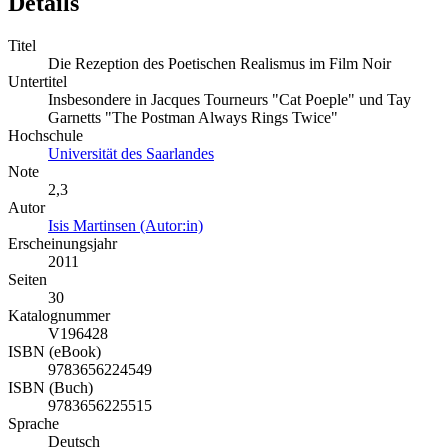
Details
Titel
Die Rezeption des Poetischen Realismus im Film Noir
Untertitel
Insbesondere in Jacques Tourneurs "Cat Poeple" und Tay
Garnetts "The Postman Always Rings Twice"
Hochschule
Universität des Saarlandes
Note
2,3
Autor
Isis Martinsen (Autor:in)
Erscheinungsjahr
2011
Seiten
30
Katalognummer
V196428
ISBN (eBook)
9783656224549
ISBN (Buch)
9783656225515
Sprache
Deutsch