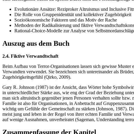
Evolutionäre Ansätze: Reziproker Altruismus und Inclusive Fit
Die Rolle von Gruppenidentität und kollektiver Zugehörigkeit
Sozioökonomische Faktoren und das Motiv der Rache
Methoden der Radikalisierung und fiktive Verwandtschaftskons
Rational-Choice-Modelle zur Analyse von Selbstmordanschläg
Auszug aus dem Buch
2.4. Fiktive Verwandtschaft
Beim Aufbau von Terror-Organisationen lassen sich gewisse Muster e
Verwandten verwendet. Sie bezeichnen sich untereinander als Brüder
Zugehörigkeitsgefühl (Qirko, 2009).
Gary R. Johnson (1987) ist der Ansicht, dass Wörter hohe Symbolwirk
in unterschiedlicher Stärke aus, wie eng der Grad der Beziehung unte
man sich altruistisch gegenüber jenen Personen verhalten sollte bzw. m
Familie ist also für Organisationen, in Anbetracht auf Gruppenzusamm
wichtig um Gefühle der Gemeinschaft zu stärken (Johnson, 1987). D
meist jung und leben in der Regel von ihrer echten Familie und Verwan
auf wenige Ausnahmen, unverheiratet (Sageman, Understanding terro
Zusammenfassung der Kapitel