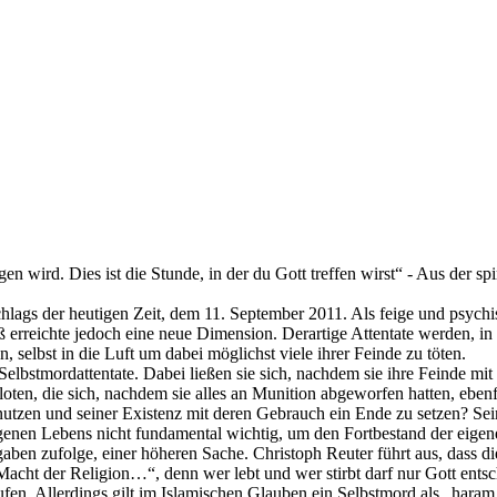
n wird. Dies ist die Stunde, in der du Gott treffen wirst“ - Aus der s
ags der heutigen Zeit, dem 11. September 2011. Als feige und psychisc
rreichte jedoch eine neue Dimension. Derartige Attentate werden, in 
 selbst in die Luft um dabei möglichst viele ihrer Feinde zu töten.
Selbstmordattentate. Dabei ließen sie sich, nachdem sie ihre Feinde 
ten, die sich, nachdem sie alles an Munition abgeworfen hatten, ebenf
tzen und seiner Existenz mit deren Gebrauch ein Ende zu setzen? Sein
igenen Lebens nicht fundamental wichtig, um den Fortbestand der eig
gaben zufolge, einer höheren Sache. Christoph Reuter führt aus, dass 
acht der Religion…“, denn wer lebt und wer stirbt darf nur Gott ents
n. Allerdings gilt im Islamischen Glauben ein Selbstmord als „haram, 