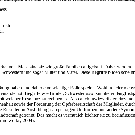
ness
trukte
en
rkennen. Meist sind sie wie große Familien aufgebaut. Dabei werden i
, Schwestern und sogar Mütter und Väter. Diese Begriffe bilden schei
ung haben und daher eine wichtige Rolle spielen. Wohl in jeder mensc
reinander ist. Begriffe wie Bruder, Schwester usw. simulieren langfrist
it welcher Resonanz zu rechnen ist. Also auch inwieweit der einzelne be
enhalt sowie der Förderung der Opferbereitschaft der Mitglieder, durc
ie Rekruten in Ausbildungscamps tragen Uniformen und andere Symbol
dtschaft getrennt. Das macht es vermutlich leichter sie zu beeinflussen
r networks, 2004).