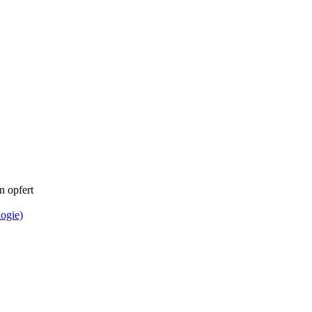
n opfert
logie)