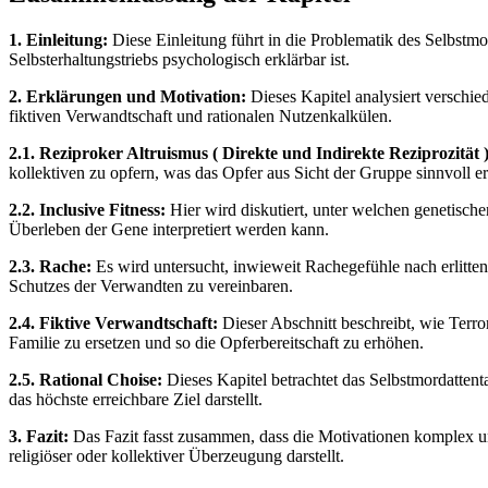
1. Einleitung:
Diese Einleitung führt in die Problematik des Selbstmor
Selbsterhaltungstriebs psychologisch erklärbar ist.
2. Erklärungen und Motivation:
Dieses Kapitel analysiert verschie
fiktiven Verwandtschaft und rationalen Nutzenkalkülen.
2.1. Reziproker Altruismus ( Direkte und Indirekte Reziprozität )
kollektiven zu opfern, was das Opfer aus Sicht der Gruppe sinnvoll er
2.2. Inclusive Fitness:
Hier wird diskutiert, unter welchen genetisch
Überleben der Gene interpretiert werden kann.
2.3. Rache:
Es wird untersucht, inwieweit Rachegefühle nach erlitte
Schutzes der Verwandten zu vereinbaren.
2.4. Fiktive Verwandtschaft:
Dieser Abschnitt beschreibt, wie Terr
Familie zu ersetzen und so die Opferbereitschaft zu erhöhen.
2.5. Rational Choise:
Dieses Kapitel betrachtet das Selbstmordattent
das höchste erreichbare Ziel darstellt.
3. Fazit:
Das Fazit fasst zusammen, dass die Motivationen komplex un
religiöser oder kollektiver Überzeugung darstellt.