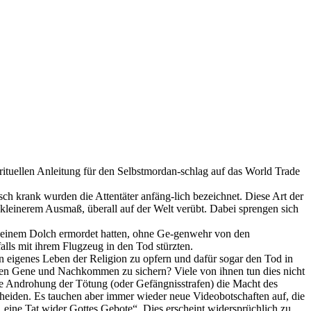
pirituellen Anleitung für den Selbstmordan-schlag auf das World Trade
h krank wurden die Attentäter anfäng-lich bezeichnet. Diese Art der
kleinerem Ausmaß, überall auf der Welt verübt. Dabei sprengen sich
mit einem Dolch ermordet hatten, ohne Ge-genwehr von den
alls mit ihrem Flugzeug in den Tod stürzten.
 eigenes Leben der Religion zu opfern und dafür sogar den Tod in
enen Gene und Nachkommen zu sichern? Viele von ihnen tun dies nicht
die Androhung der Tötung (oder Gefängnisstrafen) die Macht des
cheiden. Es tauchen aber immer wieder neue Videobotschaften auf, die
eine Tat wider Gottes Gebote“. Dies erscheint widersprüchlich zu