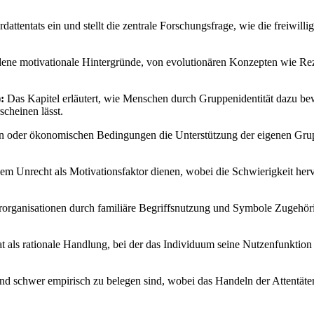
dattentats ein und stellt die zentrale Forschungsfrage, wie die freiwill
dene motivationale Hintergründe, von evolutionären Konzepten wie Rezi
:
Das Kapitel erläutert, wie Menschen durch Gruppenidentität dazu bewe
scheinen lässt.
en oder ökonomischen Bedingungen die Unterstützung der eigenen Gruppe
nem Unrecht als Motivationsfaktor dienen, wobei die Schwierigkeit her
ororganisationen durch familiäre Begriffsnutzung und Symbole Zugehör
at als rationale Handlung, bei der das Individuum seine Nutzenfunktion
d schwer empirisch zu belegen sind, wobei das Handeln der Attentäter 