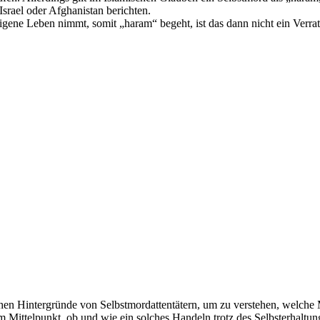
srael oder Afghanistan berichten.
igene Leben nimmt, somit „haram“ begeht, ist das dann nicht ein Verra
chen Hintergründe von Selbstmordattentätern, um zu verstehen, welche 
Mittelpunkt, ob und wie ein solches Handeln trotz des Selbsterhaltungst