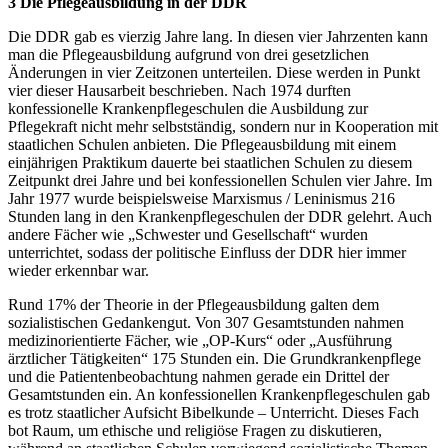
3 Die Pflegeausbildung in der DDR
Die DDR gab es vierzig Jahre lang. In diesen vier Jahrzenten kann
man die Pflegeausbildung aufgrund von drei gesetzlichen
Änderungen in vier Zeitzonen unterteilen. Diese werden in Punkt
vier dieser Hausarbeit beschrieben. Nach 1974 durften
konfessionelle Krankenpflegeschulen die Ausbildung zur
Pflegekraft nicht mehr selbstständig, sondern nur in Kooperation mit
staatlichen Schulen anbieten. Die Pflegeausbildung mit einem
einjährigen Praktikum dauerte bei staatlichen Schulen zu diesem
Zeitpunkt drei Jahre und bei konfessionellen Schulen vier Jahre. Im
Jahr 1977 wurde beispielsweise Marxismus / Leninismus 216
Stunden lang in den Krankenpflegeschulen der DDR gelehrt. Auch
andere Fächer wie „Schwester und Gesellschaft“ wurden
unterrichtet, sodass der politische Einfluss der DDR hier immer
wieder erkennbar war.
Rund 17% der Theorie in der Pflegeausbildung galten dem
sozialistischen Gedankengut. Von 307 Gesamtstunden nahmen
medizinorientierte Fächer, wie „OP-Kurs“ oder „Ausführung
ärztlicher Tätigkeiten“ 175 Stunden ein. Die Grundkrankenpflege
und die Patientenbeobachtung nahmen gerade ein Drittel der
Gesamtstunden ein. An konfessionellen Krankenpflegeschulen gab
es trotz staatlicher Aufsicht Bibelkunde – Unterricht. Dieses Fach
bot Raum, um ethische und religiöse Fragen zu diskutieren,