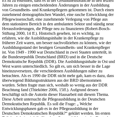
Es ist zu erkennen, dass es in der Gesundheitsbranche in den letzten
Jahren zu einigen entscheidenden Änderungen in der Ausbildung
von Gesundheits- und Krankenpflegern gekommen ist. Durch einen
zunehmend demographischen Wandel, eine rasche Entwicklung der
Pflegewissenschaft, eine zunehmende Verlegung von Pflege aus
dem stationären Bereich in den ambulanten Sektor und ständig neue
Herausforderungen, die Pflege neu zu finanzieren (Robert-Bosch-
Stiftung 2000, 14 ff.). Historisch gesehen, ist es wichtig, zu
erfahren, wie die Ausbildungsinhalte in der Krankenpflege zu
früherer Zeit waren, um besser nachvollziehen zu können, wie der
Ausbildungsstand der heutigen Gesundheits- und Krankenpfleger
ist. Von 1949 - 1990 war Deutschland in zwei Staaten unterteilt, in
die Bundesrepublik Deutschland (BRD) und in die Deutsche
Demokratische Republik (DDR). Die Ausbildungsinhalte in Ost und
West waren unterschiedlich. So gilt es, um sich besser in die Lage
hineinzuversetzen, die verschiedenen Ausbildungen näher zu
betrachten. Als es 1990 die DDR nicht mehr gab, kam es dazu, dass
überwiegend Bildungsstrukturen aus der BRD übernommen
wurden. Selten fragte man sich, weshalb so wenig aus der DDR
Beachtung fand (Thiekötter 2006, 15ff.). Aufgrund dessen
beschäftigt sich die Autorin dieser Hausarbeit mit diesem Thema.
Diese Arbeit untersucht die Pflegeausbildung in der Deutschen
Demokratischen Republik. Es soll die Frage: „ Welche
Entwicklungsphasen gab es in der Pflegeausbildung in der
Deutschen Demokratischen Republik?“ geklärt werden. Im ersten