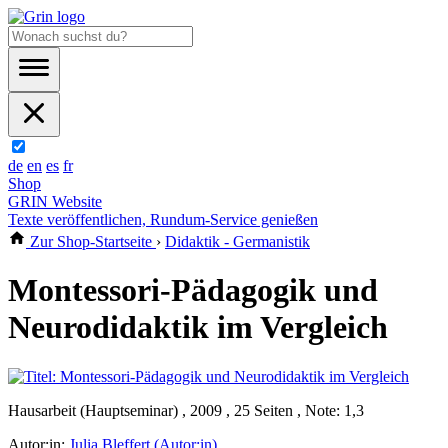
de
en
es
fr
Shop
GRIN Website
Texte veröffentlichen, Rundum-Service genießen
Zur Shop-Startseite
›
Didaktik - Germanistik
Montessori-Pädagogik und
Neurodidaktik im Vergleich
Hausarbeit (Hauptseminar) , 2009 , 25 Seiten , Note: 1,3
Autor:in:
Julia Bleffert (Autor:in)