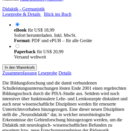
Didaktik - Germanistik
Leseprobe & Details
Blick ins Buch
eBook
für
US$ 18,99
Sofort herunterladen. Inkl. MwSt.
Format:
PDF und ePUB – für alle Geräte
Paperback
für
US$ 20,99
Versand weltweit
In den Warenkorb
Zusammenfassung
Leseprobe
Details
Die Bildungsforschung und die damit verbundenen
Schulleistungsuntersuchungen lösten Ende 2001 einen regelrechten
Bildungsschock durch die PISA-Studie aus. Seitdem wird noch
intensiver über funktionalere Lehr- und Lernkonzepte diskutiert und
auch neue wissenschaftliche Disziplinen werden für erneuerte
Unterrichtsvorhaben hinzugezogen. Eine dieser neuen Disziplinen
stellt die „Neurodidaktik“ dar, in welcher neurobiologische
Erkenntnisse der Gehirnforschung hinzugezogen werden, um die
Didaktik mit neurologisch- wissenschaftlichen Befunden zu
erweitern bzw. neue Forschungsergebnisse der Pädagogik