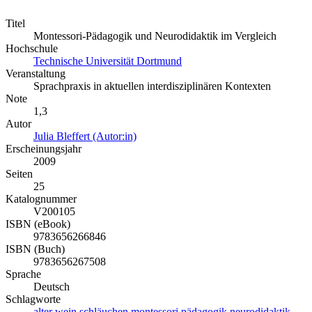
Titel
Montessori-Pädagogik und Neurodidaktik im Vergleich
Hochschule
Technische Universität Dortmund
Veranstaltung
Sprachpraxis in aktuellen interdisziplinären Kontexten
Note
1,3
Autor
Julia Bleffert (Autor:in)
Erscheinungsjahr
2009
Seiten
25
Katalognummer
V200105
ISBN (eBook)
9783656266846
ISBN (Buch)
9783656267508
Sprache
Deutsch
Schlagworte
alter
wein
schläuchen
montessori
pädagogik
neurodidaktik