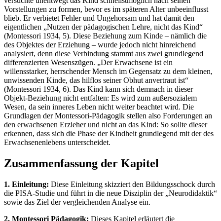
versuchte unentwegt das Kind schnellstmöglich nach seinen
Vorstellungen zu formen, bevor es im späteren Alter unbeeinflusst
blieb. Er verbietet Fehler und Ungehorsam und hat damit den
eigentlichen „Nutzen der pädagogischen Lehre, nicht das Kind“
(Montessori 1934, 5). Diese Beziehung zum Kinde – nämlich die
des Objektes der Erziehung – wurde jedoch nicht hinreichend
analysiert, denn diese Verbindung stammt aus zwei grundlegend
differenzierten Wesenszügen. „Der Erwachsene ist ein
willensstarker, herrschender Mensch im Gegensatz zu dem kleinen,
unwissenden Kinde, das hilflos seiner Obhut anvertraut ist“
(Montessori 1934, 6). Das Kind kann sich demnach in dieser
Objekt-Beziehung nicht entfalten: Es wird zum außersozialem
Wesen, da sein inneres Leben nicht weiter beachtet wird. Die
Grundlagen der Montessori-Pädagogik stellen also Forderungen an
den erwachsenen Erzieher und nicht an das Kind: So sollte dieser
erkennen, dass sich die Phase der Kindheit grundlegend mit der des
Erwachsenenlebens unterscheidet.
Zusammenfassung der Kapitel
1. Einleitung:
Diese Einleitung skizziert den Bildungsschock durch
die PISA-Studie und führt in die neue Disziplin der „Neurodidaktik“
sowie das Ziel der vergleichenden Analyse ein.
2. Montessori Pädagogik:
Dieses Kapitel erläutert die