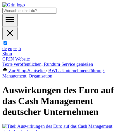
de
en
es
fr
Shop
GRIN Website
Texte veröffentlichen, Rundum-Service genießen
Zur Shop-Startseite
›
BWL - Unternehmensführung,
Management, Organisation
Auswirkungen des Euro auf
das Cash Management
deutscher Unternehmen