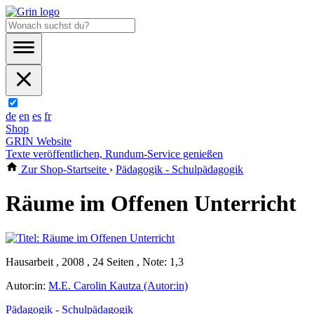
de
en
es
fr
Shop
GRIN Website
Texte veröffentlichen, Rundum-Service genießen
Zur Shop-Startseite
›
Pädagogik - Schulpädagogik
Räume im Offenen Unterricht
Hausarbeit , 2008 , 24 Seiten , Note: 1,3
Autor:in:
M.E. Carolin Kautza (Autor:in)
Pädagogik - Schulpädagogik