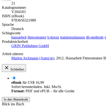
21
Katalognummer
V204183
ISBN (eBook)
9783656321989
Sprache
Deutsch
Schlagworte
hausarbeit
fitnesstrainer
b-lizenz
trainingsplanung
ilb-methode
Produktsicherheit
GRIN Publishing GmbH
Arbeit zitieren
Marlon Jockmann (Autor:in)
, 2012, Hausarbeit Fitnesstraine
Schließen
eBook
für
US$ 16,99
Sofort herunterladen. Inkl. MwSt.
Format:
PDF und ePUB – für alle Geräte
In den Warenkorb
Blick ins Buch