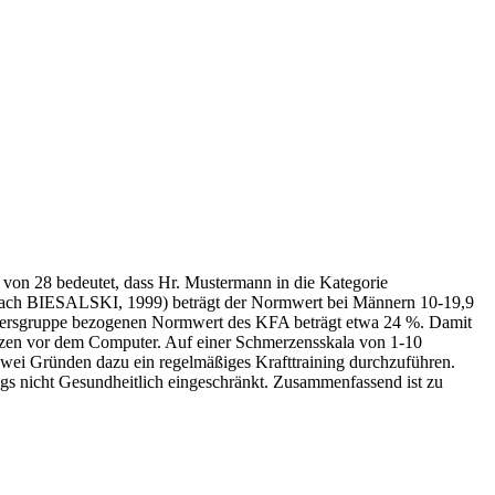
t von 28 bedeutet, dass Hr. Mustermann in die Kategorie
e (nach BIESALSKI, 1999) beträgt der Normwert bei Männern 10-19,9
e Altersgruppe bezogenen Normwert des KFA beträgt etwa 24 %. Damit
itzen vor dem Computer. Auf einer Schmerzensskala von 1-10
wei Gründen dazu ein regelmäßiges Krafttraining durchzuführen.
ngs nicht Gesundheitlich eingeschränkt. Zusammenfassend ist zu