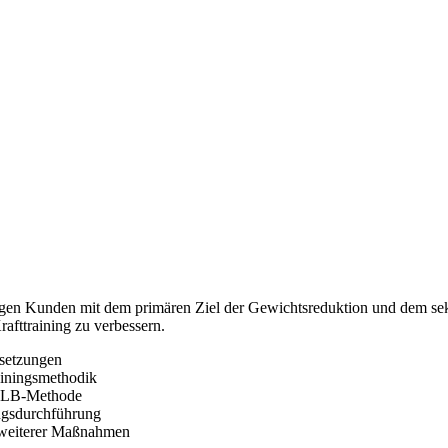
-jährigen Kunden mit dem primären Ziel der Gewichtsreduktion und dem
rafttraining zu verbessern.
ssetzungen
ainingsmethodik
s ILB-Methode
ingsdurchführung
g weiterer Maßnahmen