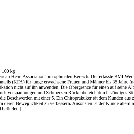
: 100 kg
merican Heart Association“ im optimalen Bereich. Der erfasste BMI-Wer
ettanteils (KFA) für junge erwachsene Frauen und Männer bis 35 Jahr
ssifikation nicht auf ihn anwenden. Die Obergrenze für einen auf sein
ustand: Verspannungen und Schmerzen Rückenbereich durch ständiges S
e Beschwerden mit einer 5. Ein Chiropraktiker rät dem Kunden aus z
 um deren Beweglichkeit zu verbessern. Ansonsten ist der Kunde allerdi
efindet. [...]