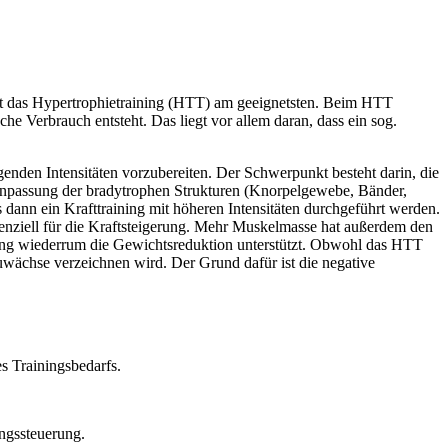
 ist das Hypertrophietraining (HTT) am geeignetsten. Beim HTT
e Verbrauch entsteht. Das liegt vor allem daran, dass ein sog.
enden Intensitäten vorzubereiten. Der Schwerpunkt besteht darin, die
 Anpassung der bradytrophen Strukturen (Knorpelgewebe, Bänder,
dann ein Krafttraining mit höheren Intensitäten durchgeführt werden.
ziell für die Kraftsteigerung. Mehr Muskelmasse hat außerdem den
hrung wiederrum die Gewichtsreduktion unterstützt. Obwohl das HTT
wächse verzeichnen wird. Der Grund dafür ist die negative
s Trainingsbedarfs.
ngssteuerung.