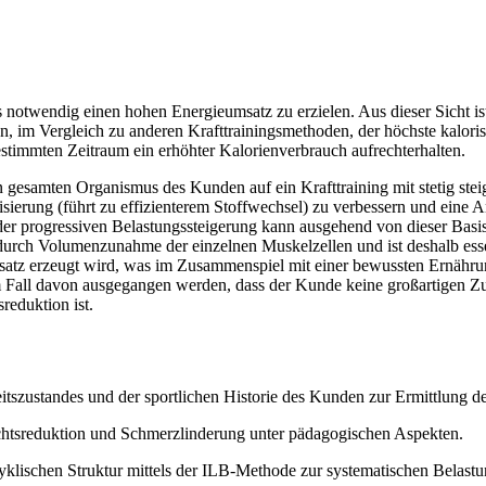
 es notwendig einen hohen Energieumsatz zu erzielen. Aus dieser Sicht
 im Vergleich zu anderen Krafttrainingsmethoden, der höchste kalorisch
estimmten Zeitraum ein erhöhter Kalorienverbrauch aufrechterhalten.
gesamten Organismus des Kunden auf ein Krafttraining mit stetig steig
sierung (führt zu effizienterem Stoffwechsel) zu verbessern und eine
r progressiven Belastungssteigerung kann ausgehend von dieser Basis 
rch Volumenzunahme der einzelnen Muskelzellen und ist deshalb essen
itumsatz erzeugt wird, was im Zusammenspiel mit einer bewussten Ernä
 Fall davon ausgegangen werden, dass der Kunde keine großartigen Zu
reduktion ist.
szustandes und der sportlichen Historie des Kunden zur Ermittlung de
chtsreduktion und Schmerzlinderung unter pädagogischen Aspekten.
lischen Struktur mittels der ILB-Methode zur systematischen Belastu