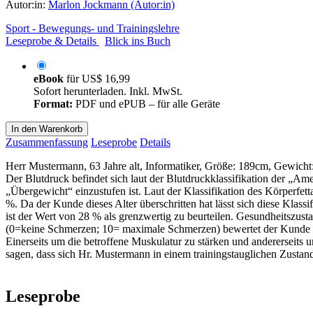
Autor:in:
Marlon Jockmann (Autor:in)
Sport - Bewegungs- und Trainingslehre
Leseprobe & Details
Blick ins Buch
eBook
für
US$ 16,99
Sofort herunterladen. Inkl. MwSt.
Format:
PDF und ePUB – für alle Geräte
In den Warenkorb
Zusammenfassung
Leseprobe
Details
Herr Mustermann, 63 Jahre alt, Informatiker, Größe: 189cm, Gewicht
Der Blutdruck befindet sich laut der Blutdruckklassifikation der „A
„Übergewicht“ einzustufen ist. Laut der Klassifikation des Körperf
%. Da der Kunde dieses Alter überschritten hat lässt sich diese Kla
ist der Wert von 28 % als grenzwertig zu beurteilen. Gesundheitsz
(0=keine Schmerzen; 10= maximale Schmerzen) bewertet der Kunde di
Einerseits um die betroffene Muskulatur zu stärken und andererseits
sagen, dass sich Hr. Mustermann in einem trainingstauglichen Zustand b
Leseprobe