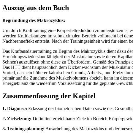
Auszug aus dem Buch
Begründung des Makrozyklus:
Um durch Krafttraining eine Körperfettreduktion zu unterstützen ist
werden Kraftleistungen im submaximalen Bereich vollbracht bei denen,
Nachbrenneffekt entsteht. Nach der Trainingseinheit wird für einen b
Das Kraftausdauertraining zu Beginn des Makrozyklus dient dazu den 
Ermüdungswiederstandfähigkeit der Muskulatur sowie deren Kapillari
Sehnen) auszulösen ohne diese zu Überfordern. Gemäß des Prinzips de
Das HTT dient hauptsächlich dem Dickenwachstum der Muskulatur du
Vorteil, dass ein höherer kalorischen Grund-, Arbeits-, und Freize
primär auf die Zunahme des Muskelvolumens abzielt, kann im diesem
Energiebilanz die wiederrum Voraussetzung für die geplante Gewichts
Zusammenfassung der Kapitel
1. Diagnose:
Erfassung der biometrischen Daten sowie des Gesundheit
2. Zielsetzung:
Definition erreichbarer Ziele im Bereich Körpergewi
3. Trainingsplanung:
Ausarbeitung des Makrozyklus und der mesozyk