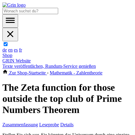
de
en
es
fr
Shop
GRIN Website
Texte veröffentlichen, Rundum-Service genießen
Zur Shop-Startseite
›
Mathematik - Zahlentheorie
The Zeta function for those
outside the top club of Prime
Numbers Theorem
Zusammenfassung
Leseprobe
Details
Stellen Sie sich vor, Sie könnten das Universum durch eine einzige,