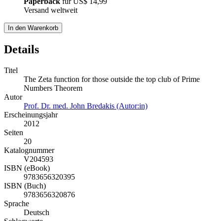
Paperback
für
US$ 14,99
Versand weltweit
In den Warenkorb
Details
Titel
The Zeta function for those outside the top club of Prime
Numbers Theorem
Autor
Prof. Dr. med. John Bredakis (Autor:in)
Erscheinungsjahr
2012
Seiten
20
Katalognummer
V204593
ISBN (eBook)
9783656320395
ISBN (Buch)
9783656320876
Sprache
Deutsch