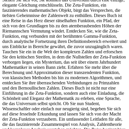
elegante Gleichung entschlüsseln. Die Zeta-Funktion, ein
faszinierendes mathematisches Objekt, birgt das Versprechen, die
tiefsten Geheimnisse der Zahlenwelt zu enthüllen. Dieses Buch ist
eine Reise in das Herz dieser rätselhaften Funktion, ein Pfad, der
sich von den Grundlagen bis zu den atemberaubenden Höhen der
Riemannschen Vermutung windet. Entdecken Sie, wie die Zeta-
Funktion, eng verbunden mit der berühmten Gamma-Funktion,
durch analytische Fortsetzung ihren Definitionsbereich erweitert und
uns Einblicke in Bereiche gewährt, die zuvor unzugänglich waren.
Tauchen Sie ein in die Welt der komplexen Zahlen und erforschen
Sie den kritischen Streifen, in dem die Nullstellen der Zeta-Funktion
verborgen liegen, ein Mysterium, das seit über einem Jahrhundert
Mathematiker in seinen Bann zieht. Erfahren Sie mehr über die
Berechnung und Approximation dieser transzendenten Funktion,
von klassischen Methoden bis hin zu modernen Algorithmen, und
entdecken Sie ihre überraschenden Verbindungen zu Primzahlen
und den Bernoullischen Zahlen. Dieses Buch ist nicht nur eine
Einführung in die Zeta-Funktion, sondern auch eine Einladung, die
Schönheit und Eleganz der Mathematik zu erleben, eine Sprache,
die das Universum selbst spricht. Ob Sie nun Student,
Wissenschaftler oder einfach nur neugierig sind, begeben Sie sich
auf diese fesselnde Erkundung und lassen Sie sich von der Macht
der Zeta-Funktion verzaubern. Ein umfassender Leitfaden für alle,
die das faszinierende Zusammenspiel von Analysis, Zahlentheorie