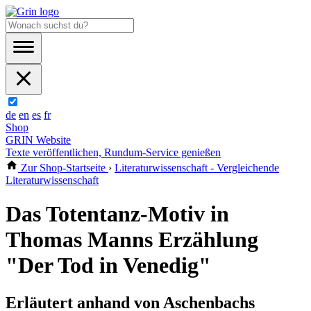
de
en
es
fr
Shop
GRIN Website
Texte veröffentlichen, Rundum-Service genießen
Zur Shop-Startseite
›
Literaturwissenschaft - Vergleichende
Literaturwissenschaft
Das Totentanz-Motiv in
Thomas Manns Erzählung
"Der Tod in Venedig"
Erläutert anhand von Aschenbachs