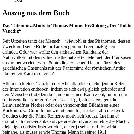
Tod
Auszug aus dem Buch
Das Totentanz-Motiv in Thomas Manns Erzählung „Der Tod in
Venedig“
Seit Urzeiten tanzt der Mensch – wiewohl er das Phänomen, dessen
Zweck und seine Rolle im Tanzen gern und regelmäßig neu
erfindet. Oder wer wollte den archaischen Rundtanz der
Naturvölker mit dem schier mathematisierten Menuett der Franzosen
zusammenwerfen; wer könnte die erotischen Hetärentänze des
griechischen Gastmahls mit der Pantomime der römischen Antike
über einen Kamm scheren?
Allein ein kleines Tänzlein des Abendlandes scheint jenem Reigen
der Innovation enthoben, indem es sich ewig gleich gebärdet und
den Menschen trotzdem behände in seinen Bann zieht, nur um ihn
schlussendlich starr zurückzulassen. Egal, ob es dem gemalten
Leinwandfries Notkes oder den verstörenden Bildnissen eines
Böcklin bzw. Corinth innewohnt; einerlei, ob das Tabu die Lyrik
Goethes oder die Filme Romeros motivisch kreuzt, fast immer
drängt sich der Gedanke auf, gerade dem Künstler fehle die Macht,
diejenigen Geister loszuwerden, die er ja selbst rief. Es wirkt
beinahe, als müsse er wie Thomas Mann in seiner 1911