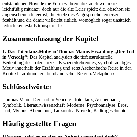
entstandenen Novelle die Form wahren, die, auch wenn sie
leichtfüßig mittanzt, doch nur die alte Leier spielt; die, obschon sie
augenscheinlich leer ist, die Seele des Angesprochenen eisern
festhält und die damit vielleicht sittlich, womöglich sogar unsittlich,
jedoch keinesfalls transparent ist.
Zusammenfassung der Kapitel
1. Das Totentanz-Motiv in Thomas Manns Erzählung „Der Tod
in Venedig“:
Das Kapitel analysiert die tiefenstrukturelle
Bedeutung des Totentanzes als wiederkehrendes, symbolträchtiges
Motiv innerhalb der Erzählung und setzt Aschenbachs Reise in den
Kontext traditioneller abendländischer Reigen-Metaphorik.
Schlüsselwörter
Thomas Mann, Der Tod in Venedig, Totentanz, Aschenbach,
Symbolik, Literaturwissenschaft, Moderne, Psychoanalyse, Eros,
Tod, Mythos, Abendland, Tanzmotiv, Novelle, Kulturgeschichte.
Häufig gestellte Fragen
Worum geht es in dieser Arbeit grundsätzlich?