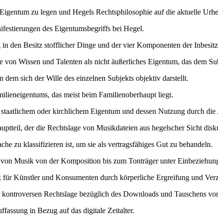
s Eigentum zu legen und Hegels Rechtsphilosophie auf die aktuelle Ur
festierungen des Eigentumsbegriffs bei Hegel.
in den Besitz stofflicher Dinge und der vier Komponenten der Inbesit
 von Wissen und Talenten als nicht äußerliches Eigentum, das dem Subj
dem sich der Wille des einzelnen Subjekts objektiv darstellt.
lieneigentums, das meist beim Familienoberhaupt liegt.
taatlichem oder kirchlichem Eigentum und dessen Nutzung durch die 
uptteil, der die Rechtslage von Musikdateien aus hegelscher Sicht disku
 zu klassifizieren ist, um sie als vertragsfähiges Gut zu behandeln.
von Musik von der Komposition bis zum Tonträger unter Einbeziehung
für Künstler und Konsumenten durch körperliche Ergreifung und Ver
 kontroversen Rechtslage bezüglich des Downloads und Tauschens v
fassung in Bezug auf das digitale Zeitalter.