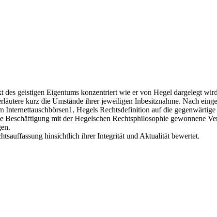
des geistigen Eigentums konzentriert wie er von Hegel dargelegt wird
rläutere kurz die Umstände ihrer jeweiligen Inbesitznahme. Nach eing
m Internettauschbörsen1, Hegels Rechtsdefinition auf die gegenwärti
e Beschäftigung mit der Hegelschen Rechtsphilosophie gewonnene Vers
gen.
auffassung hinsichtlich ihrer Integrität und Aktualität bewertet.