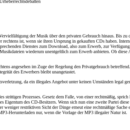
 Urheberrechtsdebatten
rvielfältigung der Musik über den privaten Gebrauch hinaus. Bis zu dre
r rechtens ist, wenn sie ihren Ursprung in gekauften CDs haben. Int
sprechenden Dienstes zum Download, also zum Erwerb, zur Verfügung zu
Musikdateien wiederum unentgeltlich zum Erwerb anbieten. Ob diese Art
ens angesehen im Zuge der Regelung den Privatgebrauch betreffend. Fal
egrität des Erwerbers bleibt unangetastet.
htsverletzung, da ein illegales Angebot unter keinen Umständen legal g
es strittigen Prozesses. Gesetz dem Falle, von einer rechtmäßig, spr
s Eigentum des CD-Besitzers. Wenn sich nun eine zweite Partei diese M
 der weniger restriktiven Sicht der Dinge erneut eine rechtmäßige Sac
MP3-Herunterladen nur, wenn die Vorlage der MP3 illegaler Natur ist.