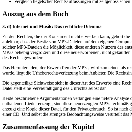
Vergleich hegelscher Rechtsauffassungen mit zeitgenössischen
Auszug aus dem Buch
3. d) Internet und Musik: Das rechtliche Dilemma
Zu den Rechten, die der Konsument nicht erwerben kann, gehört die Ve
ableitbar, dass der Besitz von MP3-Dateien auf dem eigenen Compute
solcher MP3-Dateien die Möglichkeit, diese anderen Nutzern des ent
MP3s beliebig vergrößern und diese neuerworbenen, nicht gekauften 
des Rechts geworden:
Das Herunterladen, der Erwerb fremder MP3s, wird zum einen als recht
wurde, liegt die Urheberrechtsverletzung beim Anbieter. Die Rechtsint
Die gegenteilige Sichtweise sieht in dieser Art des Erwerbs eine Rec
Datei stellt eine Vervielfältigung des Unrechts selbst dar.
Beide beschriebene Argumentationen verlangen eine tiefere Analyse d
enthaltenen Lieder erzeugt, sind diese neuerzeugten MP3s rechtmäßige
erzeugt eine Kopie dieser Datei, für den Privatgebrauch. So ist nach
einer CD. Und selbst die strengste Beobachtungsweise verurteilt das 
Zusammenfassung der Kapitel