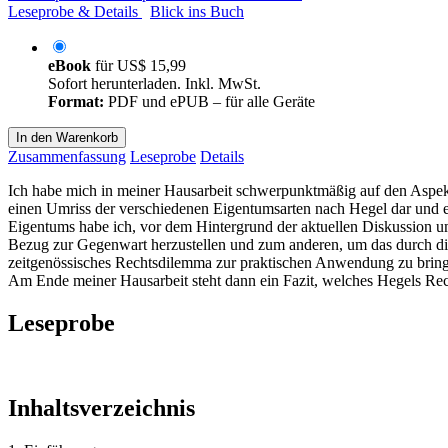
Leseprobe & Details
Blick ins Buch
eBook
für
US$ 15,99
Sofort herunterladen. Inkl. MwSt.
Format:
PDF und ePUB – für alle Geräte
In den Warenkorb
Zusammenfassung
Leseprobe
Details
Ich habe mich in meiner Hausarbeit schwerpunktmäßig auf den Aspekt 
einen Umriss der verschiedenen Eigentumsarten nach Hegel dar und e
Eigentums habe ich, vor dem Hintergrund der aktuellen Diskussion u
Bezug zur Gegenwart herzustellen und zum anderen, um das durch di
zeitgenössisches Rechtsdilemma zur praktischen Anwendung zu brin
Am Ende meiner Hausarbeit steht dann ein Fazit, welches Hegels Rechts
Leseprobe
Inhaltsverzeichnis