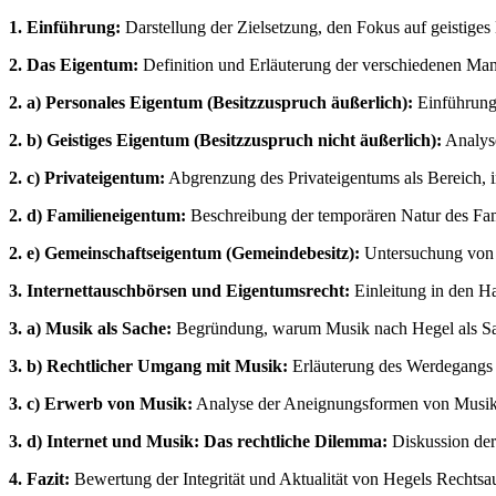
1. Einführung:
Darstellung der Zielsetzung, den Fokus auf geistige
2. Das Eigentum:
Definition und Erläuterung der verschiedenen Mani
2. a) Personales Eigentum (Besitzzuspruch äußerlich):
Einführung 
2. b) Geistiges Eigentum (Besitzzuspruch nicht äußerlich):
Analyse
2. c) Privateigentum:
Abgrenzung des Privateigentums als Bereich, in 
2. d) Familieneigentum:
Beschreibung der temporären Natur des Fami
2. e) Gemeinschaftseigentum (Gemeindebesitz):
Untersuchung von s
3. Internettauschbörsen und Eigentumsrecht:
Einleitung in den Ha
3. a) Musik als Sache:
Begründung, warum Musik nach Hegel als Sache
3. b) Rechtlicher Umgang mit Musik:
Erläuterung des Werdegangs 
3. c) Erwerb von Musik:
Analyse der Aneignungsformen von Musik 
3. d) Internet und Musik: Das rechtliche Dilemma:
Diskussion der
4. Fazit:
Bewertung der Integrität und Aktualität von Hegels Rechtsauf