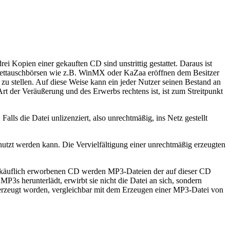
i Kopien einer gekauften CD sind unstrittig gestattet. Daraus ist
ernettauschbörsen wie z.B. WinMX oder KaZaa eröffnen dem Besitzer
 stellen. Auf diese Weise kann ein jeder Nutzer seinen Bestand an
 der Veräußerung und des Erwerbs rechtens ist, ist zum Streitpunkt
ls die Datei unlizenziert, also unrechtmäßig, ins Netz gestellt
enutzt werden kann. Die Vervielfältigung einer unrechtmäßig erzeugten
ich käuflich erworbenen CD werden MP3-Dateien der auf dieser CD
P3s herunterlädt, erwirbt sie nicht die Datei an sich, sondern
he erzeugt worden, vergleichbar mit dem Erzeugen einer MP3-Datei von