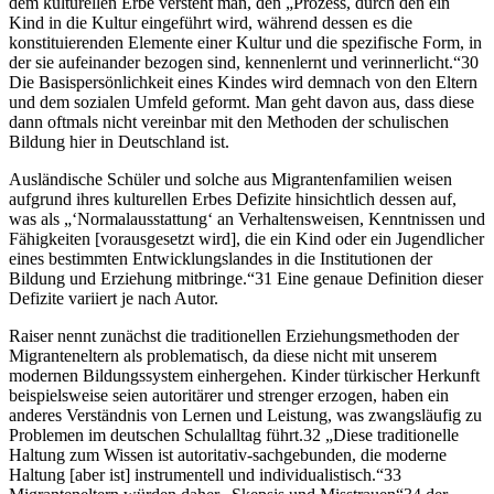
dem kulturellen Erbe versteht man, den „Prozess, durch den ein
Kind in die Kultur eingeführt wird, während dessen es die
konstituierenden Elemente einer Kultur und die spezifische Form, in
der sie aufeinander bezogen sind, kennenlernt und verinnerlicht.“30
Die Basispersönlichkeit eines Kindes wird demnach von den Eltern
und dem sozialen Umfeld geformt. Man geht davon aus, dass diese
dann oftmals nicht vereinbar mit den Methoden der schulischen
Bildung hier in Deutschland ist.
Ausländische Schüler und solche aus Migrantenfamilien weisen
aufgrund ihres kulturellen Erbes Defizite hinsichtlich dessen auf,
was als „‘Normalausstattung‘ an Verhaltensweisen, Kenntnissen und
Fähigkeiten [vorausgesetzt wird], die ein Kind oder ein Jugendlicher
eines bestimmten Entwicklungslandes in die Institutionen der
Bildung und Erziehung mitbringe.“31 Eine genaue Definition dieser
Defizite variiert je nach Autor.
Raiser nennt zunächst die traditionellen Erziehungsmethoden der
Migranteneltern als problematisch, da diese nicht mit unserem
modernen Bildungssystem einhergehen. Kinder türkischer Herkunft
beispielsweise seien autoritärer und strenger erzogen, haben ein
anderes Verständnis von Lernen und Leistung, was zwangsläufig zu
Problemen im deutschen Schulalltag führt.32 „Diese traditionelle
Haltung zum Wissen ist autoritativ-sachgebunden, die moderne
Haltung [aber ist] instrumentell und individualistisch.“33