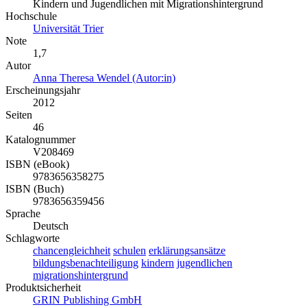
Kindern und Jugendlichen mit Migrationshintergrund
Hochschule
Universität Trier
Note
1,7
Autor
Anna Theresa Wendel (Autor:in)
Erscheinungsjahr
2012
Seiten
46
Katalognummer
V208469
ISBN (eBook)
9783656358275
ISBN (Buch)
9783656359456
Sprache
Deutsch
Schlagworte
chancengleichheit
schulen
erklärungsansätze
bildungsbenachteiligung
kindern
jugendlichen
migrationshintergrund
Produktsicherheit
GRIN Publishing GmbH