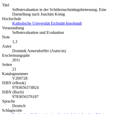
Titel
Selbstevaluation in der Schülernachmittagsbetreuung. Eine
Darstellung nach Joachim König
Hochschule
Katholische Universität Eichstätt-Ingolstadt
Veranstaltung
Selbstevaluation und Evaluation
Note
1,3
Autor
Dominik Amersdorffer (Autor:in)
Erscheinungsjahr
2011
Seiten
21
Katalognummer
V209728
ISBN (eBook)
9783656374824
ISBN (Buch)
9783656376187
Sprache
Deutsch
Schlagworte