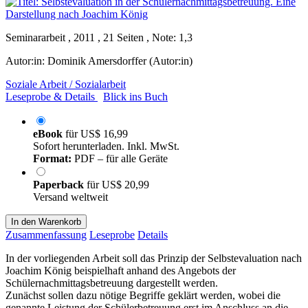
Seminararbeit , 2011 , 21 Seiten , Note: 1,3
Autor:in:
Dominik Amersdorffer (Autor:in)
Soziale Arbeit / Sozialarbeit
Leseprobe & Details
Blick ins Buch
eBook
für
US$ 16,99
Sofort herunterladen. Inkl. MwSt.
Format:
PDF – für alle Geräte
Paperback
für
US$ 20,99
Versand weltweit
In den Warenkorb
Zusammenfassung
Leseprobe
Details
In der vorliegenden Arbeit soll das Prinzip der Selbstevaluation nach
Joachim König beispielhaft anhand des Angebots der
Schülernachmittagsbetreuung dargestellt werden.
Zunächst sollen dazu nötige Begriffe geklärt werden, wobei die
genannte Leistung der Schülerbetreuung erst im Anschluss an die