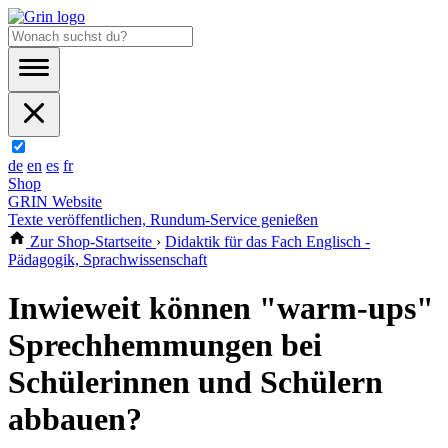
de
en
es
fr
Shop
GRIN Website
Texte veröffentlichen, Rundum-Service genießen
Zur Shop-Startseite
›
Didaktik für das Fach Englisch -
Pädagogik, Sprachwissenschaft
Inwieweit können "warm-ups"
Sprechhemmungen bei
Schülerinnen und Schülern
abbauen?