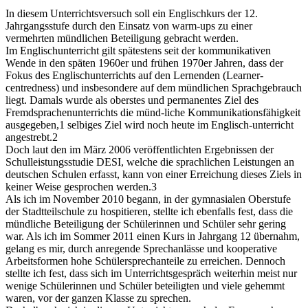
In diesem Unterrichtsversuch soll ein Englischkurs der 12.
Jahrgangsstufe durch den Einsatz von warm-ups zu einer
vermehrten mündlichen Beteiligung gebracht werden.
Im Englischunterricht gilt spätestens seit der kommunikativen
Wende in den späten 1960er und frühen 1970er Jahren, dass der
Fokus des Englischunterrichts auf den Lernenden (Learner-
centredness) und insbesondere auf dem mündlichen Sprachgebrauch
liegt. Damals wurde als oberstes und permanentes Ziel des
Fremdsprachenunterrichts die münd-liche Kommunikationsfähigkeit
ausgegeben,1 selbiges Ziel wird noch heute im Englisch-unterricht
angestrebt.2
Doch laut den im März 2006 veröffentlichten Ergebnissen der
Schulleistungsstudie DESI, welche die sprachlichen Leistungen an
deutschen Schulen erfasst, kann von einer Erreichung dieses Ziels in
keiner Weise gesprochen werden.3
Als ich im November 2010 begann, in der gymnasialen Oberstufe
der Stadtteilschule zu hospitieren, stellte ich ebenfalls fest, dass die
mündliche Beteiligung der Schülerinnen und Schüler sehr gering
war. Als ich im Sommer 2011 einen Kurs in Jahrgang 12 übernahm,
gelang es mir, durch anregende Sprechanlässe und kooperative
Arbeitsformen hohe Schülersprechanteile zu erreichen. Dennoch
stellte ich fest, dass sich im Unterrichtsgespräch weiterhin meist nur
wenige Schülerinnen und Schüler beteiligten und viele gehemmt
waren, vor der ganzen Klasse zu sprechen.