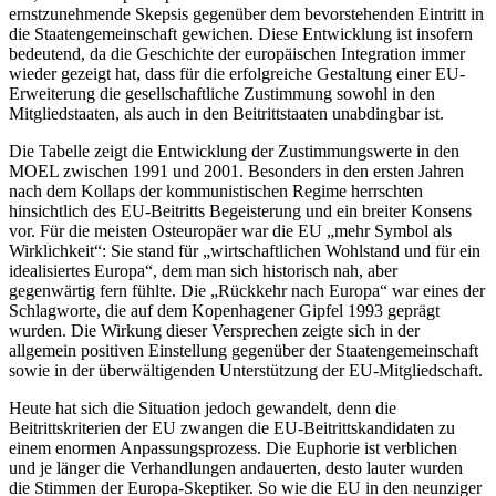
ernstzunehmende Skepsis gegenüber dem bevorstehenden Eintritt in
die Staatengemeinschaft gewichen. Diese Entwicklung ist insofern
bedeutend, da die Geschichte der europäischen Integration immer
wieder gezeigt hat, dass für die erfolgreiche Gestaltung einer EU-
Erweiterung die gesellschaftliche Zustimmung sowohl in den
Mitgliedstaaten, als auch in den Beitrittstaaten unabdingbar ist.
Die Tabelle zeigt die Entwicklung der Zustimmungswerte in den
MOEL zwischen 1991 und 2001. Besonders in den ersten Jahren
nach dem Kollaps der kommunistischen Regime herrschten
hinsichtlich des EU-Beitritts Begeisterung und ein breiter Konsens
vor. Für die meisten Osteuropäer war die EU „mehr Symbol als
Wirklichkeit“: Sie stand für „wirtschaftlichen Wohlstand und für ein
idealisiertes Europa“, dem man sich historisch nah, aber
gegenwärtig fern fühlte. Die „Rückkehr nach Europa“ war eines der
Schlagworte, die auf dem Kopenhagener Gipfel 1993 geprägt
wurden. Die Wirkung dieser Versprechen zeigte sich in der
allgemein positiven Einstellung gegenüber der Staatengemeinschaft
sowie in der überwältigenden Unterstützung der EU-Mitgliedschaft.
Heute hat sich die Situation jedoch gewandelt, denn die
Beitrittskriterien der EU zwangen die EU-Beitrittskandidaten zu
einem enormen Anpassungsprozess. Die Euphorie ist verblichen
und je länger die Verhandlungen andauerten, desto lauter wurden
die Stimmen der Europa-Skeptiker. So wie die EU in den neunziger