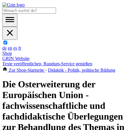
de
en
es
fr
Shop
GRIN Website
Texte veröffentlichen, Rundum-Service genießen
Zur Shop-Startseite
›
Didaktik - Politik, politische Bildung
Die Osterweiterung der
Europäischen Union -
fachwissenschaftliche und
fachdidaktische Überlegungen
zur Behandlung des Themas in