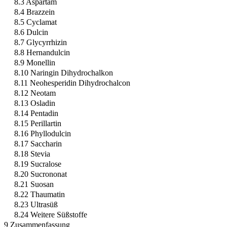
8.3 Aspartam
8.4 Brazzein
8.5 Cyclamat
8.6 Dulcin
8.7 Glycyrrhizin
8.8 Hernandulcin
8.9 Monellin
8.10 Naringin Dihydrochalkon
8.11 Neohesperidin Dihydrochalcon
8.12 Neotam
8.13 Osladin
8.14 Pentadin
8.15 Perillartin
8.16 Phyllodulcin
8.17 Saccharin
8.18 Stevia
8.19 Sucralose
8.20 Sucrononat
8.21 Suosan
8.22 Thaumatin
8.23 Ultrasüß
8.24 Weitere Süßstoffe
9 Zusammenfassung