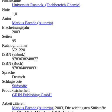
Hochschule
Universität Rostock (Fachbereich Chemie)
Note
1,0
Autor
Markus Breede (Autor:in)
Erscheinungsjahr
2003
Seiten
95
Katalognummer
V21220
ISBN (eBook)
9783638248877
ISBN (Buch)
9783640990931
Sprache
Deutsch
Schlagworte
Süßstoffe
Produktsicherheit
GRIN Publishing GmbH
Arbeit zitieren
Markus Breede (Autor:in)
, 2003, Die wichtigsten Süßstoffe