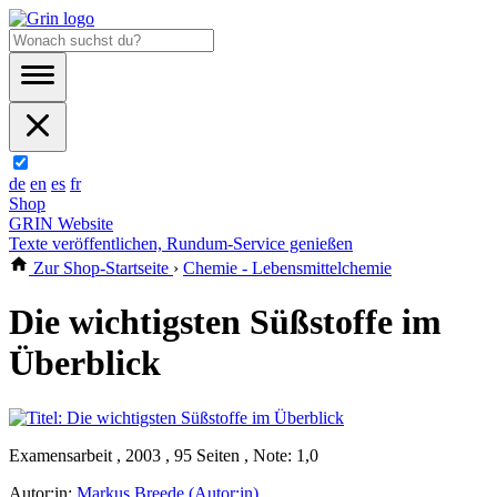
de
en
es
fr
Shop
GRIN Website
Texte veröffentlichen, Rundum-Service genießen
Zur Shop-Startseite
›
Chemie - Lebensmittelchemie
Die wichtigsten Süßstoffe im
Überblick
Examensarbeit , 2003 , 95 Seiten , Note: 1,0
Autor:in:
Markus Breede (Autor:in)