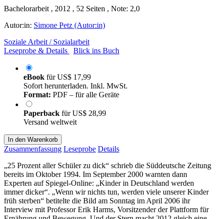
Bachelorarbeit , 2012 , 52 Seiten , Note: 2,0
Autor:in:
Simone Petz (Autor:in)
Soziale Arbeit / Sozialarbeit
Leseprobe & Details
Blick ins Buch
eBook
für
US$ 17,99
Sofort herunterladen. Inkl. MwSt.
Format:
PDF – für alle Geräte
Paperback
für
US$ 28,99
Versand weltweit
In den Warenkorb
Zusammenfassung
Leseprobe
Details
„25 Prozent aller Schüler zu dick“ schrieb die Süddeutsche Zeitung
bereits im Oktober 1994. Im September 2000 warnten dann
Experten auf Spiegel-Online: „Kinder in Deutschland werden
immer dicker“. „Wenn wir nichts tun, werden viele unserer Kinder
früh sterben“ betitelte die Bild am Sonntag im April 2006 ihr
Interview mit Professor Erik Harms, Vorsitzender der Plattform für
Ernährung und Bewegung. Und der Stern macht 2012 gleich eine