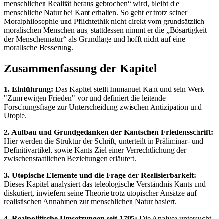
menschlichen Realität heraus gebrochen“ wird, bleibt die
menschliche Natur bei Kant erhalten. So geht er trotz seiner
Moralphilosophie und Pflichtethik nicht direkt vom grundsätzlich
moralischen Menschen aus, stattdessen nimmt er die „Bösartigkeit
der Menschennatur“ als Grundlage und hofft nicht auf eine
moralische Besserung.
Zusammenfassung der Kapitel
1. Einführung:
Das Kapitel stellt Immanuel Kant und sein Werk
"Zum ewigen Frieden" vor und definiert die leitende
Forschungsfrage zur Unterscheidung zwischen Antizipation und
Utopie.
2. Aufbau und Grundgedanken der Kantschen Friedensschrift:
Hier werden die Struktur der Schrift, unterteilt in Präliminar- und
Definitivartikel, sowie Kants Ziel einer Verrechtlichung der
zwischenstaatlichen Beziehungen erläutert.
3. Utopische Elemente und die Frage der Realisierbarkeit:
Dieses Kapitel analysiert das teleologische Verständnis Kants und
diskutiert, inwiefern seine Theorie trotz utopischer Ansätze auf
realistischen Annahmen zur menschlichen Natur basiert.
4. Realpolitische Umsetzungen seit 1795:
Die Analyse untersucht