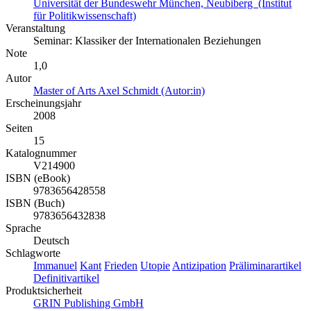
Universität der Bundeswehr München, Neubiberg (Institut
für Politikwissenschaft)
Veranstaltung
Seminar: Klassiker der Internationalen Beziehungen
Note
1,0
Autor
Master of Arts Axel Schmidt (Autor:in)
Erscheinungsjahr
2008
Seiten
15
Katalognummer
V214900
ISBN (eBook)
9783656428558
ISBN (Buch)
9783656432838
Sprache
Deutsch
Schlagworte
Immanuel
Kant
Frieden
Utopie
Antizipation
Präliminarartikel
Definitivartikel
Produktsicherheit
GRIN Publishing GmbH