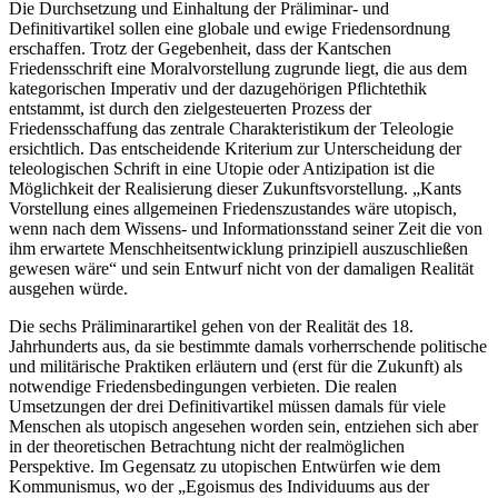
Die Durchsetzung und Einhaltung der Präliminar- und
Definitivartikel sollen eine globale und ewige Friedensordnung
erschaffen. Trotz der Gegebenheit, dass der Kantschen
Friedensschrift eine Moralvorstellung zugrunde liegt, die aus dem
kategorischen Imperativ und der dazugehörigen Pflichtethik
entstammt, ist durch den zielgesteuerten Prozess der
Friedensschaffung das zentrale Charakteristikum der Teleologie
ersichtlich. Das entscheidende Kriterium zur Unterscheidung der
teleologischen Schrift in eine Utopie oder Antizipation ist die
Möglichkeit der Realisierung dieser Zukunftsvorstellung. „Kants
Vorstellung eines allgemeinen Friedenszustandes wäre utopisch,
wenn nach dem Wissens- und Informationsstand seiner Zeit die von
ihm erwartete Menschheitsentwicklung prinzipiell auszuschließen
gewesen wäre“ und sein Entwurf nicht von der damaligen Realität
ausgehen würde.
Die sechs Präliminarartikel gehen von der Realität des 18.
Jahrhunderts aus, da sie bestimmte damals vorherrschende politische
und militärische Praktiken erläutern und (erst für die Zukunft) als
notwendige Friedensbedingungen verbieten. Die realen
Umsetzungen der drei Definitivartikel müssen damals für viele
Menschen als utopisch angesehen worden sein, entziehen sich aber
in der theoretischen Betrachtung nicht der realmöglichen
Perspektive. Im Gegensatz zu utopischen Entwürfen wie dem
Kommunismus, wo der „Egoismus des Individuums aus der