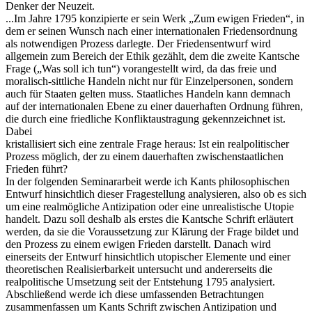
Denker der Neuzeit.
...Im Jahre 1795 konzipierte er sein Werk „Zum ewigen Frieden“, in
dem er seinen Wunsch nach einer internationalen Friedensordnung
als notwendigen Prozess darlegte. Der Friedensentwurf wird
allgemein zum Bereich der Ethik gezählt, dem die zweite Kantsche
Frage („Was soll ich tun“) vorangestellt wird, da das freie und
moralisch-sittliche Handeln nicht nur für Einzelpersonen, sondern
auch für Staaten gelten muss. Staatliches Handeln kann demnach
auf der internationalen Ebene zu einer dauerhaften Ordnung führen,
die durch eine friedliche Konfliktaustragung gekennzeichnet ist.
Dabei
kristallisiert sich eine zentrale Frage heraus: Ist ein realpolitischer
Prozess möglich, der zu einem dauerhaften zwischenstaatlichen
Frieden führt?
In der folgenden Seminararbeit werde ich Kants philosophischen
Entwurf hinsichtlich dieser Fragestellung analysieren, also ob es sich
um eine realmögliche Antizipation oder eine unrealistische Utopie
handelt. Dazu soll deshalb als erstes die Kantsche Schrift erläutert
werden, da sie die Voraussetzung zur Klärung der Frage bildet und
den Prozess zu einem ewigen Frieden darstellt. Danach wird
einerseits der Entwurf hinsichtlich utopischer Elemente und einer
theoretischen Realisierbarkeit untersucht und andererseits die
realpolitische Umsetzung seit der Entstehung 1795 analysiert.
Abschließend werde ich diese umfassenden Betrachtungen
zusammenfassen um Kants Schrift zwischen Antizipation und