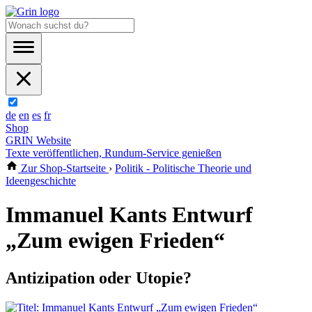
de
en
es
fr
Shop
GRIN Website
Texte veröffentlichen, Rundum-Service genießen
Zur Shop-Startseite
›
Politik - Politische Theorie und
Ideengeschichte
Immanuel Kants Entwurf
„Zum ewigen Frieden“
Antizipation oder Utopie?