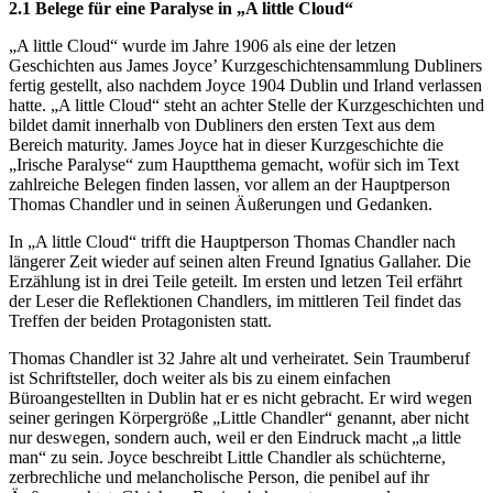
2.1 Belege für eine Paralyse in „A little Cloud“
„A little Cloud“ wurde im Jahre 1906 als eine der letzen
Geschichten aus James Joyce’ Kurzgeschichtensammlung Dubliners
fertig gestellt, also nachdem Joyce 1904 Dublin und Irland verlassen
hatte. „A little Cloud“ steht an achter Stelle der Kurzgeschichten und
bildet damit innerhalb von Dubliners den ersten Text aus dem
Bereich maturity. James Joyce hat in dieser Kurzgeschichte die
„Irische Paralyse“ zum Hauptthema gemacht, wofür sich im Text
zahlreiche Belegen finden lassen, vor allem an der Hauptperson
Thomas Chandler und in seinen Äußerungen und Gedanken.
In „A little Cloud“ trifft die Hauptperson Thomas Chandler nach
längerer Zeit wieder auf seinen alten Freund Ignatius Gallaher. Die
Erzählung ist in drei Teile geteilt. Im ersten und letzen Teil erfährt
der Leser die Reflektionen Chandlers, im mittleren Teil findet das
Treffen der beiden Protagonisten statt.
Thomas Chandler ist 32 Jahre alt und verheiratet. Sein Traumberuf
ist Schriftsteller, doch weiter als bis zu einem einfachen
Büroangestellten in Dublin hat er es nicht gebracht. Er wird wegen
seiner geringen Körpergröße „Little Chandler“ genannt, aber nicht
nur deswegen, sondern auch, weil er den Eindruck macht „a little
man“ zu sein. Joyce beschreibt Little Chandler als schüchterne,
zerbrechliche und melancholische Person, die penibel auf ihr