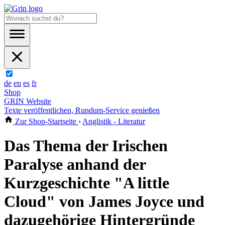
de
en
es
fr
Shop
GRIN Website
Texte veröffentlichen, Rundum-Service genießen
Zur Shop-Startseite
›
Anglistik - Literatur
Das Thema der Irischen
Paralyse anhand der
Kurzgeschichte "A little
Cloud" von James Joyce und
dazugehörige Hintergründe