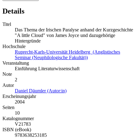
Details
Titel
Das Thema der Irischen Paralyse anhand der Kurzgeschichte
"A little Cloud" von James Joyce und dazugehörige
Hintergründe
Hochschule
Ruprecht-Karls-Universität Heidelberg (Anglistisches
Seminar (Neuphilologische Fakultät))
Veranstaltung
Einführung Literaturwissenschaft
Note
2
Autor
Daniel Däumler (Autor:in)
Erscheinungsjahr
2004
Seiten
10
Katalognummer
V21783
ISBN (eBook)
9783638253185