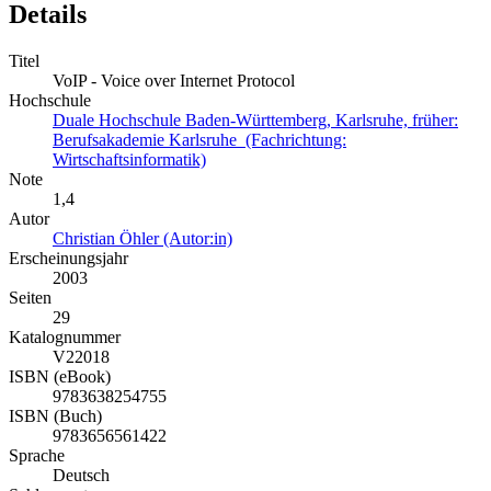
Details
Titel
VoIP - Voice over Internet Protocol
Hochschule
Duale Hochschule Baden-Württemberg, Karlsruhe, früher:
Berufsakademie Karlsruhe (Fachrichtung:
Wirtschaftsinformatik)
Note
1,4
Autor
Christian Öhler (Autor:in)
Erscheinungsjahr
2003
Seiten
29
Katalognummer
V22018
ISBN (eBook)
9783638254755
ISBN (Buch)
9783656561422
Sprache
Deutsch