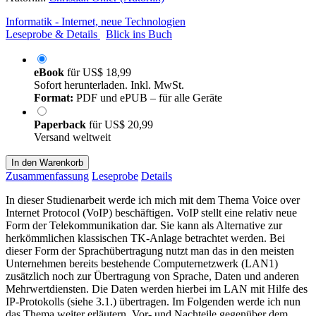
Informatik - Internet, neue Technologien
Leseprobe & Details
Blick ins Buch
eBook
für
US$ 18,99
Sofort herunterladen. Inkl. MwSt.
Format:
PDF und ePUB – für alle Geräte
Paperback
für
US$ 20,99
Versand weltweit
In den Warenkorb
Zusammenfassung
Leseprobe
Details
In dieser Studienarbeit werde ich mich mit dem Thema Voice over
Internet Protocol (VoIP) beschäftigen. VoIP stellt eine relativ neue
Form der Telekommunikation dar. Sie kann als Alternative zur
herkömmlichen klassischen TK-Anlage betrachtet werden. Bei
dieser Form der Sprachübertragung nutzt man das in den meisten
Unternehmen bereits bestehende Computernetzwerk (LAN1)
zusätzlich noch zur Übertragung von Sprache, Daten und anderen
Mehrwertdiensten. Die Daten werden hierbei im LAN mit Hilfe des
IP-Protokolls (siehe 3.1.) übertragen. Im Folgenden werde ich nun
das Thema weiter erläutern, Vor- und Nachteile gegenüber dem