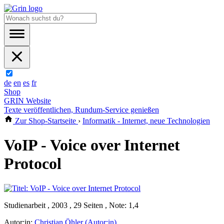
de
en
es
fr
Shop
GRIN Website
Texte veröffentlichen, Rundum-Service genießen
Zur Shop-Startseite
›
Informatik - Internet, neue Technologien
VoIP - Voice over Internet
Protocol
Studienarbeit , 2003 , 29 Seiten , Note: 1,4
Autor:in:
Christian Öhler (Autor:in)