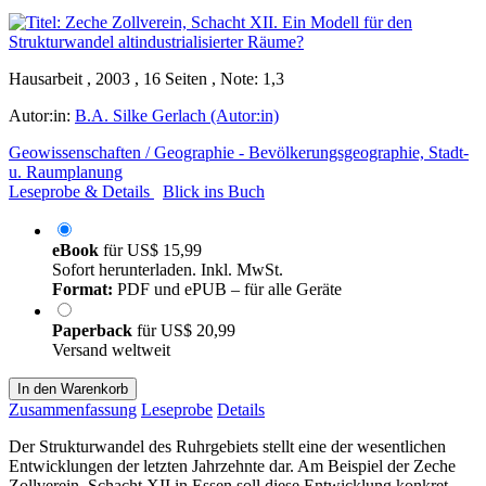
Hausarbeit , 2003 , 16 Seiten , Note: 1,3
Autor:in:
B.A. Silke Gerlach (Autor:in)
Geowissenschaften / Geographie - Bevölkerungsgeographie, Stadt-
u. Raumplanung
Leseprobe & Details
Blick ins Buch
eBook
für
US$ 15,99
Sofort herunterladen. Inkl. MwSt.
Format:
PDF und ePUB – für alle Geräte
Paperback
für
US$ 20,99
Versand weltweit
In den Warenkorb
Zusammenfassung
Leseprobe
Details
Der Strukturwandel des Ruhrgebiets stellt eine der wesentlichen
Entwicklungen der letzten Jahrzehnte dar. Am Beispiel der Zeche
Zollverein, Schacht XII in Essen soll diese Entwicklung konkret