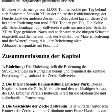
konnten die Bergarbeiter größtenteils ersetzen.
Mit einer Fördermenge von 12.000 Tonnen Kohle pro Tag befand
sich Zollverein Schacht XII an der Spitze der Kohleförderung; der
Durchschnitt der anderen Zechen im Ruhrgebiet lag zur dieser Zeit
bei einer Förderung von rund 2.500 Tonnen pro Tag. Die Kohle
aller Schachtanlagen von Zollverein wurde nur noch über Schacht
XII zu Tage gefördert. Nach und nach wurden die übrigen Schächte
eingestellt und dienten nur noch der Seilfahrt, der Materialförderung
und der Wetterführung, d.h. „der Belieferung aller
Abbaubetriebspunkte mit Frischluft“.
Zusammenfassung der Kapitel
1. Einleitung:
Die Einleitung stellt die Bedeutung des
Strukturwandels im Ruhrgebiet heraus und formuliert die zentrale
Forschungsfrage anhand der Zeche Zollverein.
2. Die Internationale Bauausstellung Emscher Park:
Dieses
Kapitel erläutert die Ziele, Merkmale und den nachhaltigen Ansatz
der IBA Emscher Park als treibende Kraft für die ökologische und
städtebauliche Erneuerung.
3. Die Geschichte der Zeche Zollverein:
Hier wird der historische
Kontext der Zeche von ihrer Gründung unter Franz Haniel bis zur