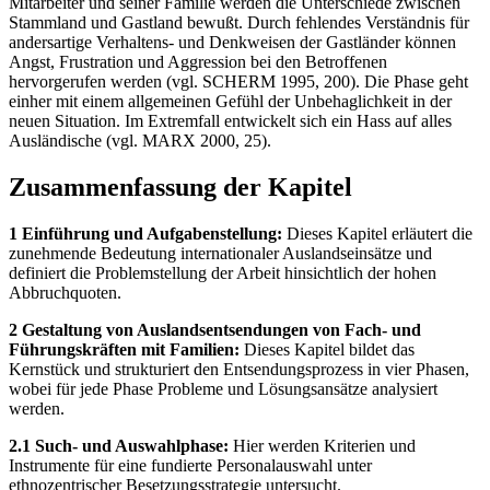
Mitarbeiter und seiner Familie werden die Unterschiede zwischen
Stammland und Gastland bewußt. Durch fehlendes Verständnis für
andersartige Verhaltens- und Denkweisen der Gastländer können
Angst, Frustration und Aggression bei den Betroffenen
hervorgerufen werden (vgl. SCHERM 1995, 200). Die Phase geht
einher mit einem allgemeinen Gefühl der Unbehaglichkeit in der
neuen Situation. Im Extremfall entwickelt sich ein Hass auf alles
Ausländische (vgl. MARX 2000, 25).
Zusammenfassung der Kapitel
1 Einführung und Aufgabenstellung:
Dieses Kapitel erläutert die
zunehmende Bedeutung internationaler Auslandseinsätze und
definiert die Problemstellung der Arbeit hinsichtlich der hohen
Abbruchquoten.
2 Gestaltung von Auslandsentsendungen von Fach- und
Führungskräften mit Familien:
Dieses Kapitel bildet das
Kernstück und strukturiert den Entsendungsprozess in vier Phasen,
wobei für jede Phase Probleme und Lösungsansätze analysiert
werden.
2.1 Such- und Auswahlphase:
Hier werden Kriterien und
Instrumente für eine fundierte Personalauswahl unter
ethnozentrischer Besetzungsstrategie untersucht.