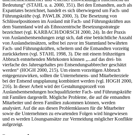
Bedeutung“ (STAHL u. a. 2000, 351). Bei den Entsandten, auch als
Expatriates bezeichnet, handelt es sich überwiegend um Fach- und
Führungskräfte (vgl. PAWLIK 2000, 3). Die Besetzung von
Schlüsselpositionen im Ausland mit Fach- und Führungskräften aus
dem Stammland wird als Ethnozentrische Besetzungsstrategie
bezeichnet (vgl. KARBACH/DORSCH 2000, 24). In der Praxis
von Auslandsentsendungen zeigt sich, daß eine beträchtliche Anzahl
von Auslandseinsätzen, selbst bei zuvor im Stammland bewährten
Fach- und Führungskräften, scheitern und die Entsandten vorzeitig
zurückkehren (vgl. STAHL 1998, 3). Die mit einem frühzeitigen
Abbruch entstehenden Mehrkosten können „...auf das drei- bis
vierfache des Jahresgehaltes pro Entsendungsabbrecher geschätzt
werden“ (HOGH 2000, 215). Um einem vorzeitigen Abbruch
entgegenzuwirken, sollten die Unternehmens- und Mitarbeiterziele
bei der Entsend ungsplanung kombiniert werden (vgl. HOGH 2000,
216). In dieser Arbeit wird der Gestaltungsprozeß von
Auslandsentsendungen hochqualifizierter Fach- und Führungskräfte
mit Familien dargestellt. Mögliche Probleme, die auf die entsandten
Mitarbeiter und deren Familien zukommen können, werden
analysiert. Auf die aus diesen Problemklassen für die Mitarbeiter
sowie die Unternehmen zu erwartenden Folgen wird hingewiesen
und es werden Lösungsansätze zur Vermeidung möglicher Konflikte
aufgezeigt.