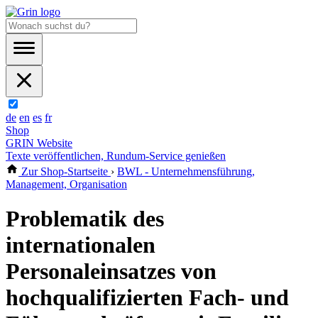
de
en
es
fr
Shop
GRIN Website
Texte veröffentlichen, Rundum-Service genießen
Zur Shop-Startseite
›
BWL - Unternehmensführung,
Management, Organisation
Problematik des
internationalen
Personaleinsatzes von
hochqualifizierten Fach- und