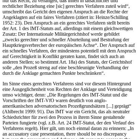
nur das Recht, zu verlangen, daß ihnen in tatsächlicher und
rechtlicher Beziehung eine [sic] gerechtes Verfahren zuteil wird“,
umschreibt das Gericht den eigenen Anspruch an die Rechte der
Angeklagten auf ein faires Verfahren (zitiert in: Heinze/Schilling
1952: 23). Den Anspruch an ein gerechtes Verfahren stellt bereits
der Art. 1 des IMT-Statuts auf, allerdings mit einem gleichwertigen
Zusatz: Der Internationale Militärgerichtshof werde gebildet
„zwecks gerechter und schneller Aburteilung und Bestrafung der
Hauptkriegsverbrecher der europäischen Achse“. Der Anspruch auf
ein schnelles Verfahren, der mindestens potentiell mit dem Anspruch
auf Gerechtigkeit in Konflikt geraten kann, findet sich auch an
anderen Stellen; so bestimmt Art. 18a) des Statuts, der Gerichtshof
solle „den Prozeß streng auf eine beschleunigte Verhandlung der
durch die Anklage gemachten Punkte beschränken“.
Im Sinne eines gerechten Verfahrens sind vor diesem Hintergrund
eine Ausgeglichenheit von Rechten der Anklage und Verteidigung
umso wichtiger, denn: „Die Regelungen des IMT-Statut und die
Vorschriften der IMT-VfO waren deutlich von anglo-
amerikanischen adversatorischen Prozeßgrundsätzen [...] geprägt“
(Ahlbrecht 1999: 91). Das IMT war ein Gericht, das als neutraler
Schiedsrichter für zwei den Prozess in ihrem Sinne gestaltende
Parteien fungierte (vgl. z.B. Art. 24 IMT-Statut, der den Verlauf des
Verfahrens regelt). Hier gilt, um noch einmal daran zu erinnern: „In
an accusatory case presentation, there should be no discrepancy