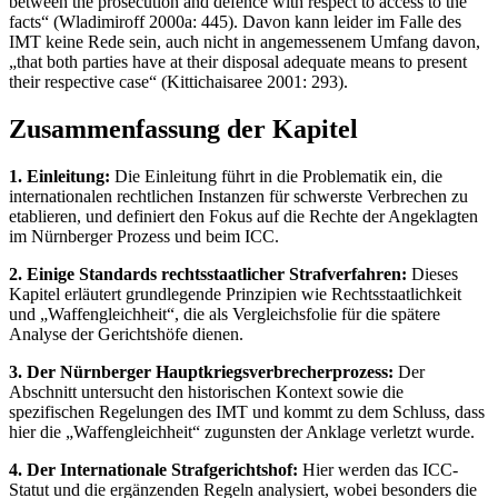
between the prosecution and defence with respect to access to the
facts“ (Wladimiroff 2000a: 445). Davon kann leider im Falle des
IMT keine Rede sein, auch nicht in angemessenem Umfang davon,
„that both parties have at their disposal adequate means to present
their respective case“ (Kittichaisaree 2001: 293).
Zusammenfassung der Kapitel
1. Einleitung:
Die Einleitung führt in die Problematik ein, die
internationalen rechtlichen Instanzen für schwerste Verbrechen zu
etablieren, und definiert den Fokus auf die Rechte der Angeklagten
im Nürnberger Prozess und beim ICC.
2. Einige Standards rechtsstaatlicher Strafverfahren:
Dieses
Kapitel erläutert grundlegende Prinzipien wie Rechtsstaatlichkeit
und „Waffengleichheit“, die als Vergleichsfolie für die spätere
Analyse der Gerichtshöfe dienen.
3. Der Nürnberger Hauptkriegsverbrecherprozess:
Der
Abschnitt untersucht den historischen Kontext sowie die
spezifischen Regelungen des IMT und kommt zu dem Schluss, dass
hier die „Waffengleichheit“ zugunsten der Anklage verletzt wurde.
4. Der Internationale Strafgerichtshof:
Hier werden das ICC-
Statut und die ergänzenden Regeln analysiert, wobei besonders die